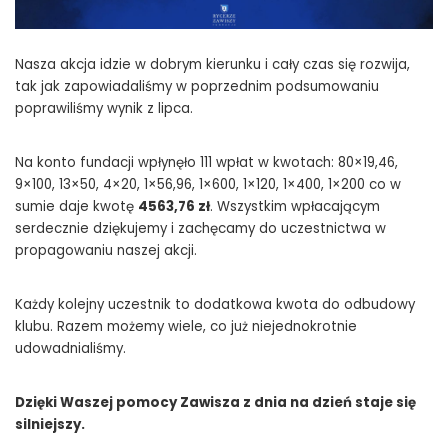
Nasza akcja idzie w dobrym kierunku i cały czas się rozwija,
tak jak zapowiadaliśmy w poprzednim podsumowaniu
poprawiliśmy wynik z lipca.
Na konto fundacji wpłynęło 111 wpłat w kwotach: 80×19,46,
9×100, 13×50, 4×20, 1×56,96, 1×600, 1×120, 1×400, 1×200 co w
sumie daje kwotę
4563,76 zł
. Wszystkim wpłacającym
serdecznie dziękujemy i zachęcamy do uczestnictwa w
propagowaniu naszej akcji.
Każdy kolejny uczestnik to dodatkowa kwota do odbudowy
klubu. Razem możemy wiele, co już niejednokrotnie
udowadnialiśmy.
Dzięki Waszej pomocy Zawisza z dnia na dzień staje się
silniejszy.