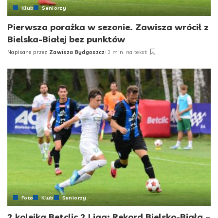
Klub
Seniorzy
Pierwsza porażka w sezonie. Zawisza wrócił z
Bielska-Białej bez punktów
Napisane przez
Zawisza Bydgoszcz
2 min. na tekst
Posted
by
Foto
Klub
Seniorzy
2 kolejka Betclic 2 Liga: Rekord Bielsko-Biała –