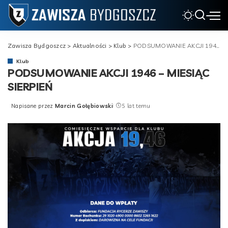
Zawisza Bydgoszcz
>
Aktualności
>
Klub
>
PODSUMOWANIE AKCJI 1946 – MIESIĄC SIERPIEŃ
Klub
PODSUMOWANIE AKCJI 1946 – MIESIĄC
SIERPIEŃ
Napisane przez
Marcin Gołębiowski
5 lat temu
Posted
by