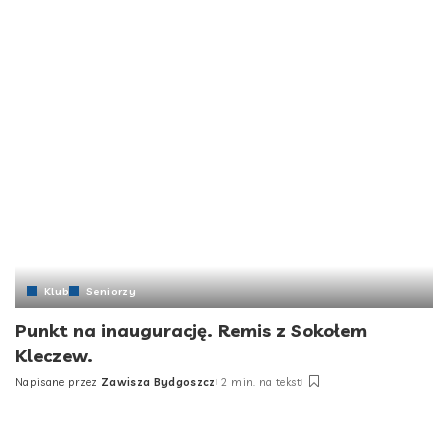
by
Klub
Seniorzy
Punkt na inaugurację. Remis z Sokołem
Kleczew.
Napisane przez
Zawisza Bydgoszcz
2 min. na tekst
Posted
by