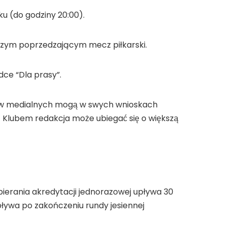
ku (do godziny 20:00).
oczym poprzedzającym mecz piłkarski.
dce “Dla prasy”.
onów medialnych mogą w swych wnioskach
lubem redakcja może ubiegać się o większą
ierania akredytacji jednorazowej upływa 30
ływa po zakończeniu rundy jesiennej