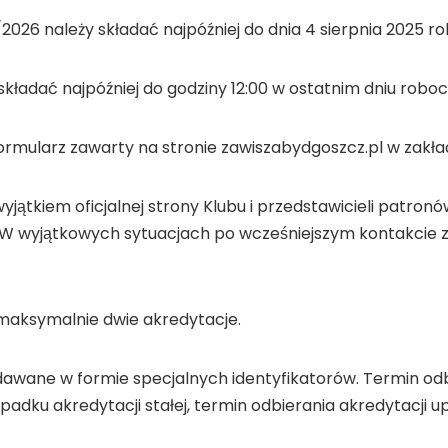
26 należy składać najpóźniej do dnia 4 sierpnia 2025 ro
kładać najpóźniej do godziny 12:00 w ostatnim dniu rob
formularz zawarty na stronie zawiszabydgoszcz.pl w zakła
wyjątkiem oficjalnej strony Klubu i przedstawicieli patr
 W wyjątkowych sytuacjach po wcześniejszym kontakcie z K
o maksymalnie dwie akredytacje.
awane w formie specjalnych identyfikatorów. Termin odb
adku akredytacji stałej, termin odbierania akredytacji up