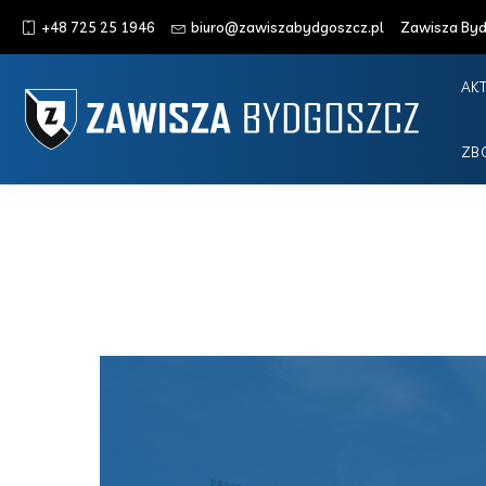
+48 725 25 1946
biuro@zawiszabydgoszcz.pl
Zawisza Bydg
AK
ZB