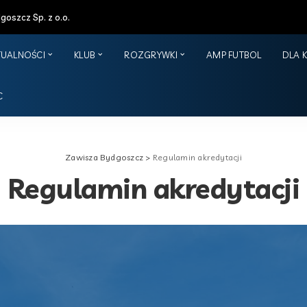
oszcz Sp. z o.o.
TUALNOŚCI
KLUB
ROZGRYWKI
AMP FUTBOL
DLA 
C
Zawisza Bydgoszcz
>
Regulamin akredytacji
Regulamin akredytacji