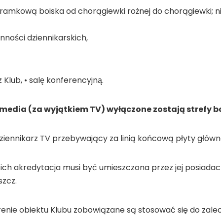
 bramkową boiska od chorągiewki rożnej do chorągiewki; ni
ynności dziennikarskich,
Klub, • salę konferencyjną.
media (za wyjątkiem TV) wyłączone zostają strefy bo
iennikarz TV przebywający za linią końcową płyty głów
ch akredytacja musi być umieszczona przez jej posiadac
szcz.
e obiektu Klubu zobowiązane są stosować się do zalece