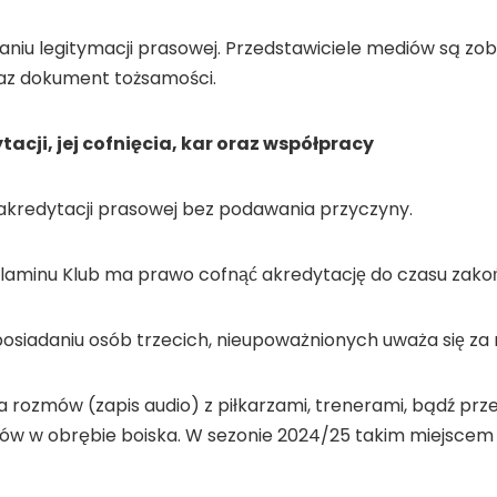
niu legitymacji prasowej. Przedstawiciele mediów są zob
raz dokument tożsamości.
i, jej cofnięcia, kar oraz współpracy
 akredytacji prasowej bez podawania przyczyny.
aminu Klub ma prawo cofnąć akredytację do czasu zako
osiadaniu osób trzecich, nieupoważnionych uważa się za 
 rozmów (zapis audio) z piłkarzami, trenerami, bądź p
́w w obrębie boiska. W sezonie 2024/25 takim miejscem 