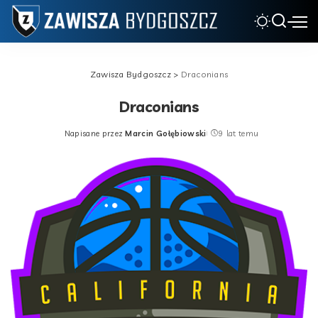
Zawisza Bydgoszcz
>
Draconians
Draconians
Napisane przez
Marcin Gołębiowski
9 lat temu
Posted
by