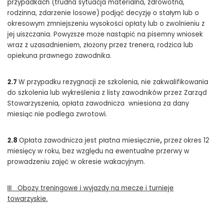
przypadkach (trudna sytuacja materialna, zdrowotna,
rodzinna, zdarzenie losowe) podjąć decyzję o stałym lub o
okresowym zmniejszeniu wysokości opłaty lub o zwolnieniu z
jej uiszczania. Powyższe może nastąpić na pisemny wniosek
wraz z uzasadnieniem, złożony przez trenera, rodzica lub
opiekuna prawnego zawodnika.
2.7
W przypadku rezygnacji ze szkolenia, nie zakwalifikowania
do szkolenia lub wykreślenia z listy zawodników przez Zarząd
Stowarzyszenia, opłata zawodnicza wniesiona za dany
miesiąc nie podlega zwrotowi.
2.8
Opłata zawodnicza jest płatna miesięcznie
,
przez
okres 12
miesięcy w roku, bez względu na ewentualne przerwy w
prowadzeniu zajęć w okresie wakacyjnym.
III Obozy treningowe i wyjazdy na mecze i turnieje
towarzyskie.