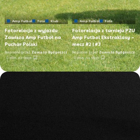
Amp Futbol
Foto
Klub
Amp Futbol
Foto
Fotorelacja z wyjazdu
Fotorelacja z turnieju PZU
Zawisza Amp Futbol na
Amp Futbol Ekstraklasy –
Puchar Polski
mecz #2 i #3
Napisane przez
Zawisza Bydgoszcz
Napisane przez
Zawisza Bydgoszcz
0 min. na tekst
0 min. na tekst