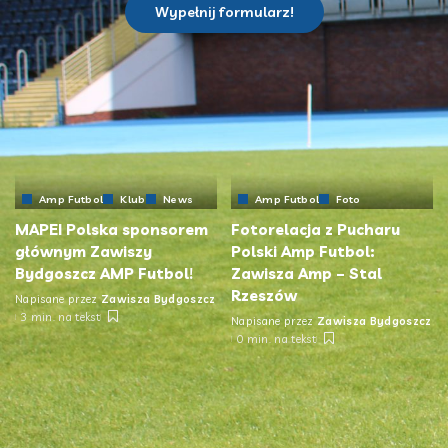
Wypełnij formularz!
Amp Futbol
Klub
News
Amp Futbol
Foto
MAPEI Polska sponsorem
Fotorelacja z Pucharu
głównym Zawiszy
Polski Amp Futbol:
Bydgoszcz AMP Futbol!
Zawisza Amp – Stal
Rzeszów
Napisane przez
Zawisza Bydgoszcz
3 min. na tekst
Napisane przez
Zawisza Bydgoszcz
0 min. na tekst