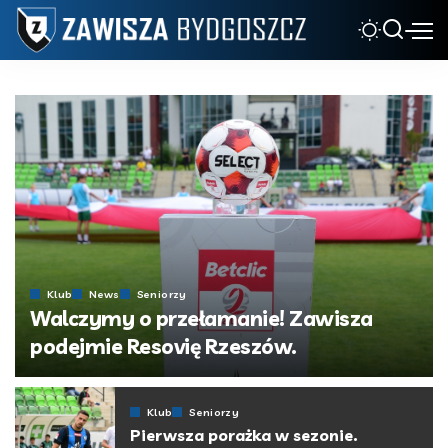
Klub
News
Seniorzy
Walczymy o przełamanie! Zawisza
podejmie Resovię Rzeszów.
Napisane przez
Zawisza Bydgoszcz
Klub
Seniorzy
Pierwsza porażka w sezonie.