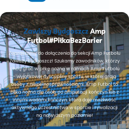
Zawiszy Bydgoszcz
Amp
Futbol
#PiłkaBezBarier
Zapraszamy do dołączenia do sekcji Amp Futbolu
Zawiszy Bydgoszcz! Szukamy zawodników, którzy
chcą grać w piłkę nożną w ramach Amp Futbolu
– wyjątkowej dyscypliny sportu, w której grają
osoby z niepełnosprawnościami. Amp Futbol to
piłka nożna dla osób po amputacji kończyn lub z
innymi wadami kończyn, która daje możliwość
aktywnego uczestnictwa w sporcie i rywalizacji
na najwyższym poziomie!