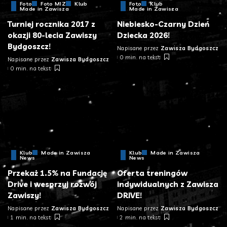
Foto
Foto MIZ
Klub
Foto
Klub
Made in Zawisza
Made in Zawisza
Turniej rocznika 2017 z
Niebiesko-Czarny Dzień
okazji 80-lecia Zawiszy
Dziecka 2026!
Bydgoszcz!
Napisane przez
Zawisza Bydgoszcz
0 min. na tekst
Napisane przez
Zawisza Bydgoszcz
0 min. na tekst
Klub
Made in Zawisza
Klub
Made in Zawisza
News
News
Przekaż 1.5% na Fundację
Oferta treningów
Drive i wesprzyj rozwój
indywidualnych z Zawisza
Zawiszy!
DRIVE!
Napisane przez
Zawisza Bydgoszcz
Napisane przez
Zawisza Bydgoszcz
1 min. na tekst
2 min. na tekst