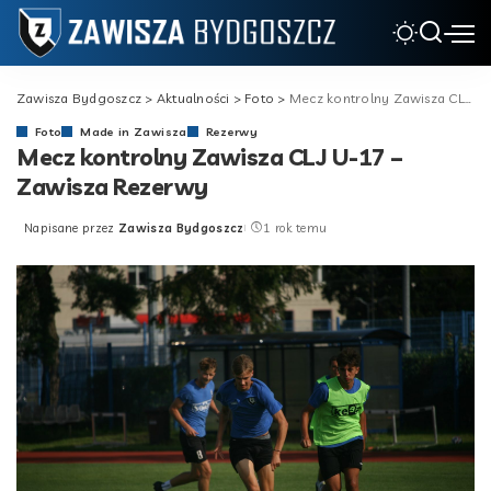
Zawisza Bydgoszcz
>
Aktualności
>
Foto
>
Mecz kontrolny Zawisza CLJ U-17 – Zawisza Rezerwy
Foto
Made in Zawisza
Rezerwy
Mecz kontrolny Zawisza CLJ U-17 –
Zawisza Rezerwy
Napisane przez
Zawisza Bydgoszcz
1 rok temu