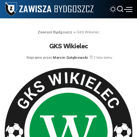
Zawisza Bydgoszcz
>
GKS Wikielec
GKS Wikielec
Napisane przez
Marcin Gołębiowski
3 lata temu
Posted
by