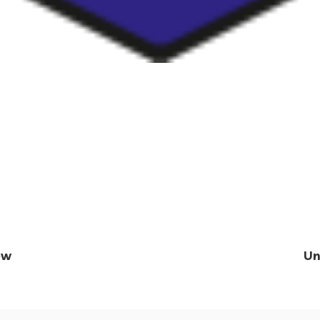
ew
Un