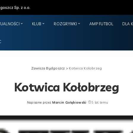
oszcz Sp. z o.o.
TUALNOŚCI
KLUB
ROZGRYWKI
AMP FUTBOL
DLA 
C
Zawisza Bydgoszcz
>
Kotwica Kołobrzeg
Kotwica Kołobrzeg
Napisane przez
Marcin Gołębiowski
5 lat temu
Posted
by