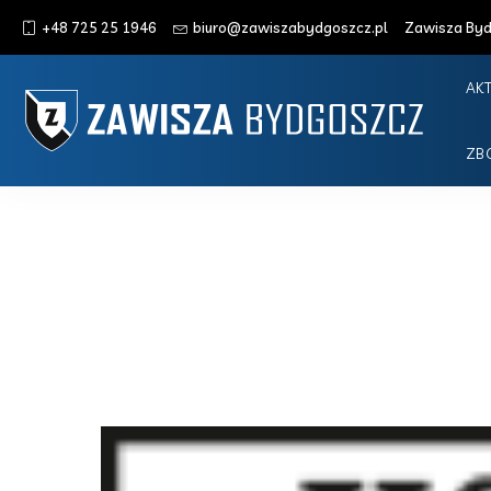
+48 725 25 1946
biuro@zawiszabydgoszcz.pl
Zawisza Bydg
AK
ZB