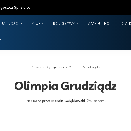
oszcz Sp. z o.o.
TUALNOŚCI
KLUB
ROZGRYWKI
AMP FUTBOL
DLA 
C
Zawisza Bydgoszcz
>
Olimpia Grudziądz
Olimpia Grudziądz
Napisane przez
Marcin Gołębiowski
5 lat temu
Posted
by