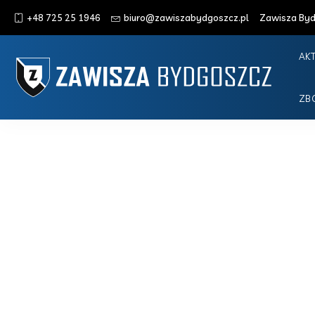
+48 725 25 1946
biuro@zawiszabydgoszcz.pl
Zawisza Bydg
AK
ZB