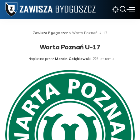
Zawisza Bydgoszcz
>
Warta Poznań U-17
Warta Poznań U-17
Napisane przez
Marcin Gołębiowski
5 lat temu
Posted
by