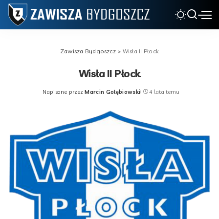
Zawisza Bydgoszcz
>
Wisła II Płock
Wisła II Płock
Napisane przez
Marcin Gołębiowski
4 lata temu
Posted
by