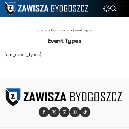
Zawisza Bydgoszcz
>
Event Types
Event Types
[em_event_types]