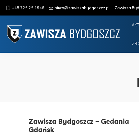
+48 725 25 1946
biuro@zawiszabydgoszcz.pl
Zawisza Bydg
AK
ZB
Zawisza Bydgoszcz – Gedania
Gdańsk