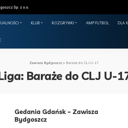
oszcz Sp. z o.o.
TUALNOŚCI
KLUB
ROZGRYWKI
AMP FUTBOL
DLA 
C
Zawisza Bydgoszcz
>
Baraże do CLJ U-17
Liga:
Baraże do CLJ U-1
Gedania Gdańsk – Zawisza
Bydgoszcz