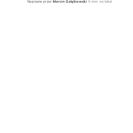
Napisane przez
Marcin Gołębiowski
0 min. na tekst
Posted
by