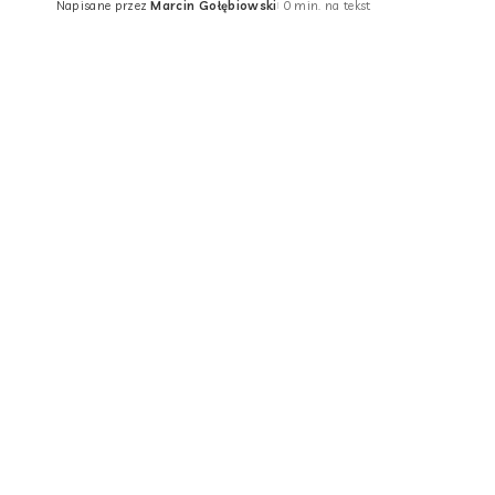
Napisane przez
Marcin Gołębiowski
0 min. na tekst
Posted
by