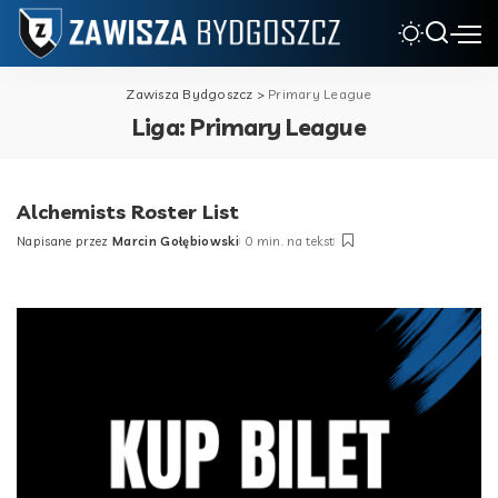
Zawisza Bydgoszcz
>
Primary League
Liga:
Primary League
Alchemists Roster List
Napisane przez
Marcin Gołębiowski
0 min. na tekst
Posted
by