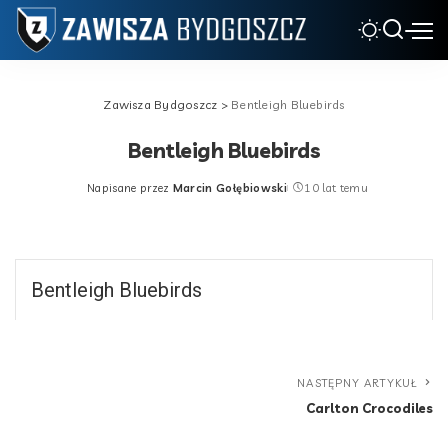
Zawisza Bydgoszcz
>
Bentleigh Bluebirds
Bentleigh Bluebirds
Napisane przez
Marcin Gołębiowski
10 lat temu
Posted
by
Bentleigh Bluebirds
NASTĘPNY ARTYKUŁ
Carlton Crocodiles