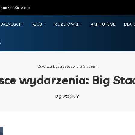
oszcz Sp. z o.o.
TUALNOŚCI
KLUB
ROZGRYWKI
AMP FUTBOL
DLA 
C
Zawisza Bydgoszcz
>
Big Stadium
sce wydarzenia:
Big St
Big Stadium