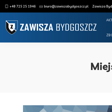
+48 725 25 1946
biuro@zawiszabydgoszcz.pl
Zawisza Bydg
AK
ZB
Miej