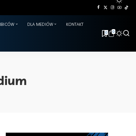
KIBICÓW
DLA MEDIÓW
KONTAKT
0
0
adium