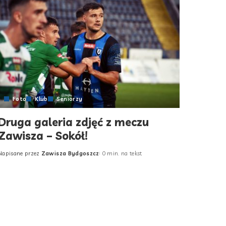
Foto
Klub
Seniorzy
Druga galeria zdjęć z meczu
Zawisza – Sokół!
Napisane przez
Zawisza Bydgoszcz
0 min. na tekst
Posted
by