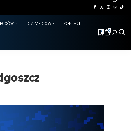
KIBICÓW
DLA MEDIÓW
KONTAKT
0
0
dgoszcz