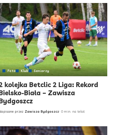
Foto
Klub
Seniorzy
2 kolejka Betclic 2 Liga: Rekord
Bielsko-Biała – Zawisza
Bydgoszcz
Napisane przez
Zawisza Bydgoszcz
0 min. na tekst
Posted
by