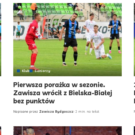
Klub
Seniorzy
Pierwsza porażka w sezonie.
Zawisza wrócił z Bielska-Białej
bez punktów
Napisane przez
Zawisza Bydgoszcz
2 min. na tekst
Posted
by