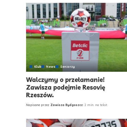
Klub
News
Seniorzy
Walczymy o przełamanie!
Zawisza podejmie Resovię
Rzeszów.
Napisane przez
Zawisza Bydgoszcz
2 min. na tekst
Posted
by