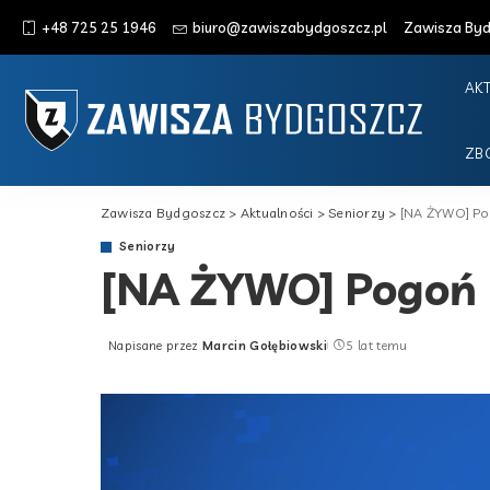
+48 725 25 1946
biuro@zawiszabydgoszcz.pl
Zawisza Bydg
AK
ZB
Zawisza Bydgoszcz
>
Aktualności
>
Seniorzy
>
[NA ŻYWO] Pog
Seniorzy
[NA ŻYWO] Pogoń I
Napisane przez
Marcin Gołębiowski
5 lat temu
Posted
by