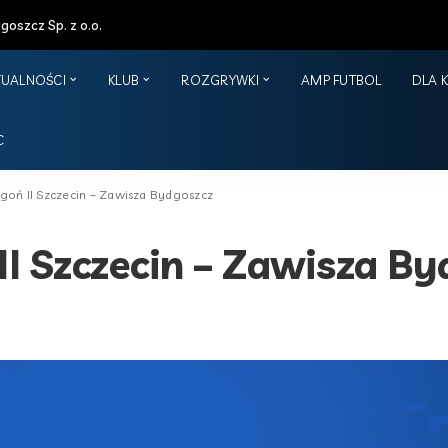
oszcz Sp. z o.o.
TUALNOŚCI
KLUB
ROZGRYWKI
AMP FUTBOL
DLA 
C
oń II Szczecin – Zawisza Bydgoszcz
I Szczecin – Zawisza By