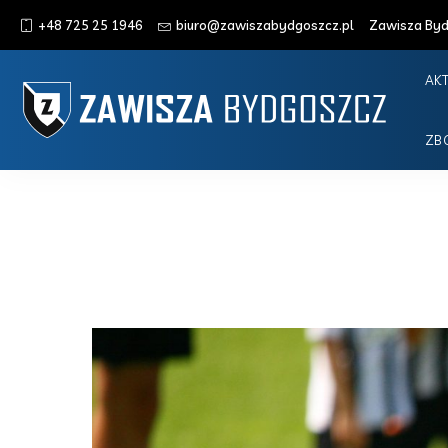
+48 725 25 1946
biuro@zawiszabydgoszcz.pl
Zawisza Bydg
AK
ZB