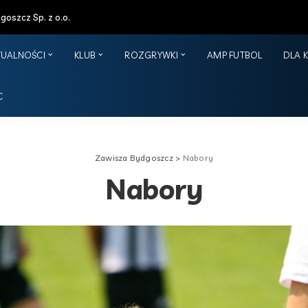
oszcz Sp. z o.o.
TUALNOŚCI
KLUB
ROZGRYWKI
AMP FUTBOL
DLA 
C
Zawisza Bydgoszcz
>
Nabory
Nabory