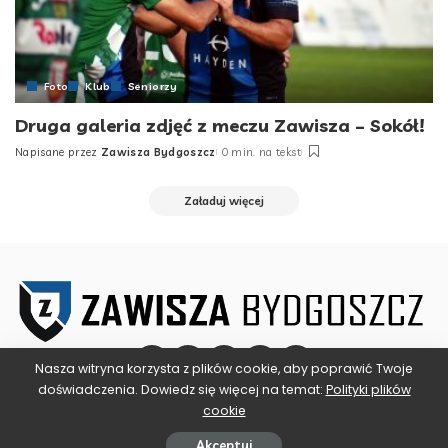
Foto
Klub
Seniorzy
Druga galeria zdjęć z meczu Zawisza – Sokół!
Napisane przez
Zawisza Bydgoszcz
0 min. na tekst
Posted
by
Załaduj więcej
Nasza witryna korzysta z plików cookie, aby poprawić Twoje
doświadczenia. Dowiedz się więcej na temat:
Polityki plików
cookie
©2025 ZAWISZA BYDGOSZCZ
Akceptuj