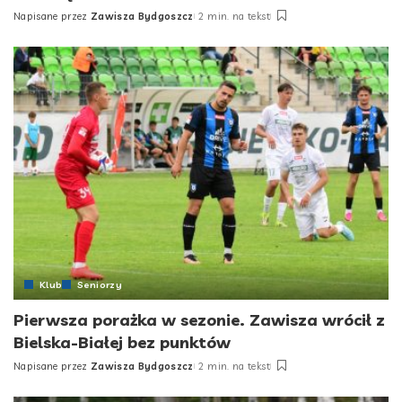
Napisane przez
Zawisza Bydgoszcz
2 min. na tekst
Posted
by
Klub
Seniorzy
Pierwsza porażka w sezonie. Zawisza wrócił z
Bielska-Białej bez punktów
Napisane przez
Zawisza Bydgoszcz
2 min. na tekst
Posted
by