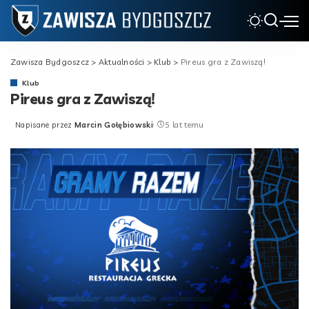
Zawisza Bydgoszcz
>
Aktualności
>
Klub
>
Pireus gra z Zawiszą!
Klub
Pireus gra z Zawiszą!
Napisane przez
Marcin Gołębiowski
5 lat temu
Posted
by