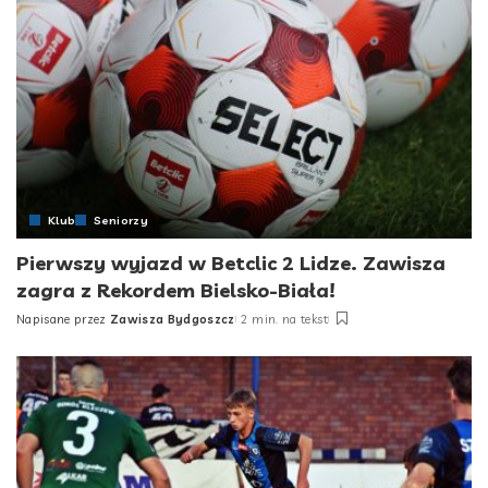
Klub
Seniorzy
Pierwszy wyjazd w Betclic 2 Lidze. Zawisza
zagra z Rekordem Bielsko-Biała!
Napisane przez
Zawisza Bydgoszcz
2 min. na tekst
Posted
by