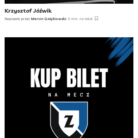
Krzysztof Jóźwik
Napisane przez
Marcin Gołębiowski
0 min. na tekst
Posted
by