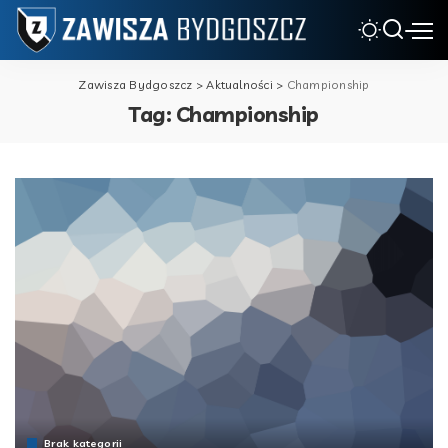
Zawisza Bydgoszcz
>
Aktualności
>
Championship
Tag:
Championship
Brak kategorii