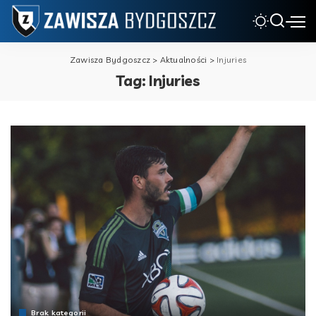
Zawisza Bydgoszcz
>
Aktualności
>
Injuries
Tag:
Injuries
Brak kategorii