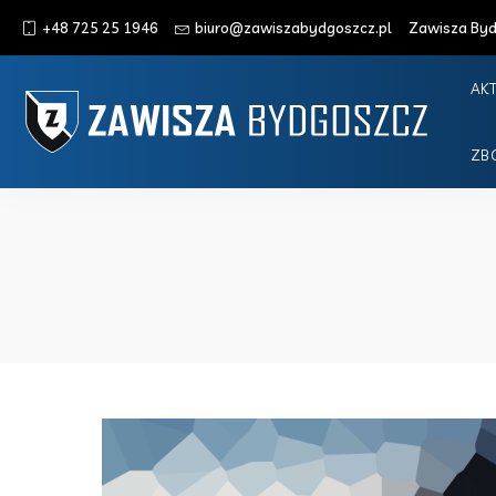
+48 725 25 1946
biuro@zawiszabydgoszcz.pl
Zawisza Bydg
AK
ZB