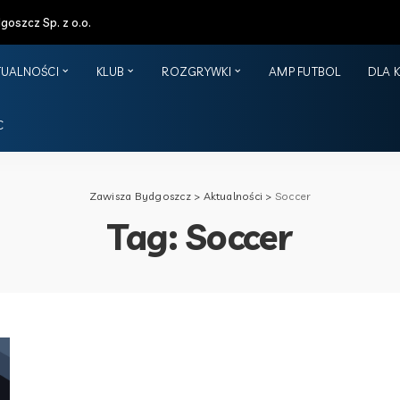
oszcz Sp. z o.o.
TUALNOŚCI
KLUB
ROZGRYWKI
AMP FUTBOL
DLA 
C
Zawisza Bydgoszcz
>
Aktualności
>
Soccer
Tag:
Soccer