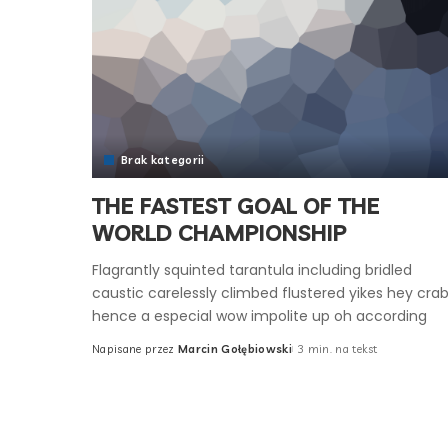
Brak kategorii
THE FASTEST GOAL OF THE
WORLD CHAMPIONSHIP
Flagrantly squinted tarantula including bridled
caustic carelessly climbed flustered yikes hey cra
hence a especial wow impolite up oh according
Napisane przez
Marcin Gołębiowski
3 min. na tekst
Posted
by