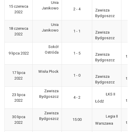
Unia
P
15 czerwca
Janikowo
2 - 4
Po
Zawisza
2022
Bydgoszcz
Unia
18 czerwca
3
Janikowo
1 - 1
Zawisza
2022
"g
Bydgoszcz
Sokół
Ostróda
9 lipca 2022
1 - 5
Zawisza
tow
Bydgoszcz
Wisła Płock
17 lipca
1 - 0
Zawisza
2022
tow
Bydgoszcz
Zawisza
ŁKS II
23 lipca
Bydgoszcz
4 - 2
2022
tow
Łódź
Zawisza
Legia II
30 lipca
Bydgoszcz
15:00
2022
tow
Warszawa