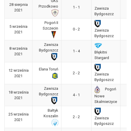
GKS
28 sierpnia
3
Przodkowo
1 - 1
Zawisza
2021
"g
Bydgoszcz
Pogoń II
5 września
3
Szczecin
0 - 2
Zawisza
2021
"g
Bydgoszcz
Zawisza
8 września
3
Bydgoszcz
1 - 4
Błękitni
2021
"g
Stargard
Elana Toruń
12 września
3
2 - 2
Zawisza
2021
"g
Bydgoszcz
Zawisza
Pogoń
18 września
3
Bydgoszcz
4 - 1
Nowe
2021
"g
Skalmierzyce
Bałtyk
25 września
3
Koszalin
2 - 2
Zawisza
2021
"g
Bydgoszcz