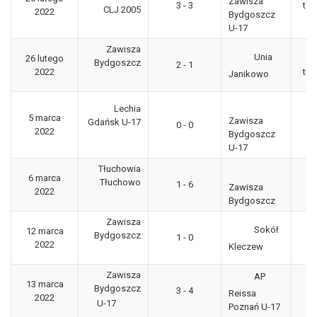
Zawisza
3 - 3
tow
CLJ 2005
2022
Bydgoszcz
U-17
Zawisza
Unia
26 lutego
Bydgoszcz
2 - 1
2022
tow
Janikowo
Lechia
5 marca
Zawisza
Gdańsk U-17
0 - 0
CL
2022
Bydgoszcz
U-17
Tłuchowia
P
6 marca
Tłuchowo
1 - 6
Po
Zawisza
2022
Bydgoszcz
Zawisza
Sokół
12 marca
3
Bydgoszcz
1 - 0
2022
"g
Kleczew
Zawisza
AP
13 marca
Bydgoszcz
3 - 4
CL
Reissa
2022
U-17
Poznań U-17