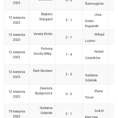
0 - 0
2023
"g
Świnoujście
Błękitni
Unia
12 sierpnia
3
Stargard
3 - 1
Solec
2023
"g
Kujawski
Vineta Wolin
Wikęd
12 sierpnia
3
2 - 1
2023
"g
Luzino
Polonia
Noteć
12 sierpnia
3
Sroda Wlkp.
1 - 4
2023
"g
Czarnków
Świt Skolwin
12 sierpnia
3
2 - 0
Gedania
2023
"g
Gdańsk
Zawisza
Elana
12 sierpnia
3
Bydgoszcz
0 - 0
2023
"g
Toruń
Gedania
Sokół
19 sierpnia
3
Gdańsk
2 - 1
2023
"g
Kleczew