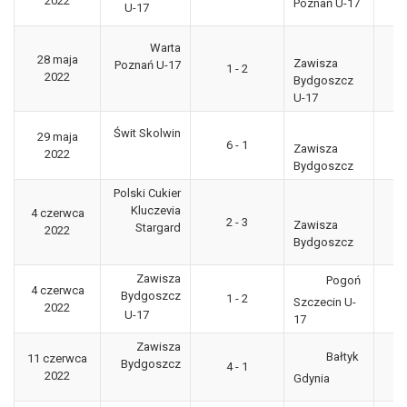
2022
Poznań U-17
U-17
Warta
28 maja
Zawisza
Poznań U-17
1 - 2
CL
2022
Bydgoszcz
U-17
Świt Skolwin
29 maja
3
6 - 1
Zawisza
2022
"g
Bydgoszcz
Polski Cukier
Kluczevia
4 czerwca
3
2 - 3
Zawisza
Stargard
2022
"g
Bydgoszcz
Zawisza
Pogoń
4 czerwca
Bydgoszcz
1 - 2
CL
Szczecin U-
2022
U-17
17
Zawisza
Bałtyk
11 czerwca
3
Bydgoszcz
4 - 1
2022
"g
Gdynia