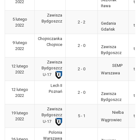
2022
tow
Iława
Zawisza
5 lutego
Bydgoszcz
2 - 2
Gedania
2022
tow
Gdańsk
Chojniczanka
9 lutego
Chojnice
2 - 0
Zawisza
2022
tow
Bydgoszcz
Zawisza
SEMP
12 lutego
Bydgoszcz
2 - 0
tow
2022
Warszawa
U-17
Lech II
12 lutego
Poznań
2 - 0
Zawisza
2022
tow
Bydgoszcz
Zawisza
Nielba
19 lutego
Bydgoszcz
5 - 1
tow
2022
Wągrowiec
U-17
Polonia
Warszawa
26 lutego