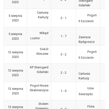
Starogard
2023
"g
Gdański
Cartusia
Pogoń
5 sierpnia
3
Kartuzy
2 - 1
2023
"g
II Szczecin
Wikęd
5 sierpnia
3
1 - 7
Zawisza
Luzino
2023
"g
Bydgoszcz
Sokół
Pogoń
12 sierpnia
3
Kleczew
3 - 2
2023
"g
II Szczecin
KP Starogard
12 sierpnia
3
Gdański
2 - 2
Cartusia
2023
"g
Kartuzy
Pogoń Nowe
Unia
12 sierpnia
3
Skalmierzyce
1 - 0
2023
"g
Swarzędz
Stolem
Flota
12 sierpnia
3
Gniewino