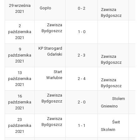
P
29 września
Gopło
0 - 2
Po
Zawisza
2021
Bydgoszcz
Zawisza
2
3
Bydgoszcz
października
1 - 0
"g
2021
KP Starogard
9
3
Gdański
października
2 - 3
Zawisza
"g
2021
Bydgoszcz
Start
13
P
Warlubie
października
2 - 4
Po
Zawisza
2021
Bydgoszcz
Zawisza
16
Stolem
3
Bydgoszcz
października
2 - 0
"g
Gniewino
2021
Zawisza
23
Świt
3
Bydgoszcz
października
1 - 1
"g
Skolwin
2021