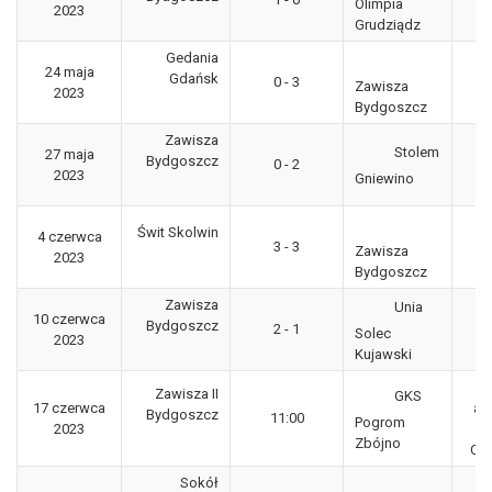
Olimpia
2023
"g
Grudziądz
Gedania
24 maja
3
Gdańsk
0 - 3
Zawisza
2023
"g
Bydgoszcz
Zawisza
Stolem
27 maja
3
Bydgoszcz
0 - 2
2023
"g
Gniewino
Świt Skolwin
4 czerwca
3
3 - 3
Zawisza
2023
"g
Bydgoszcz
Zawisza
Unia
10 czerwca
3
Bydgoszcz
2 - 1
Solec
2023
"g
Kujawski
B
Zawisza II
GKS
17 czerwca
aw
Bydgoszcz
11:00
Pogrom
2023
Zbójno
Ok
Sokół