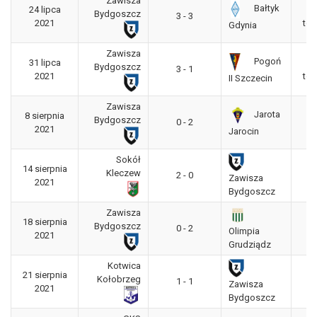
Zawisza
Bałtyk
24 lipca
Bydgoszcz
3 - 3
2021
tow
Gdynia
Zawisza
Pogoń
31 lipca
Bydgoszcz
3 - 1
2021
tow
II Szczecin
Zawisza
Jarota
8 sierpnia
3
Bydgoszcz
0 - 2
2021
"g
Jarocin
Sokół
14 sierpnia
3
Kleczew
2 - 0
Zawisza
2021
"g
Bydgoszcz
Zawisza
18 sierpnia
3
Bydgoszcz
0 - 2
Olimpia
2021
"g
Grudziądz
Kotwica
21 sierpnia
3
Kołobrzeg
1 - 1
Zawisza
2021
"g
Bydgoszcz