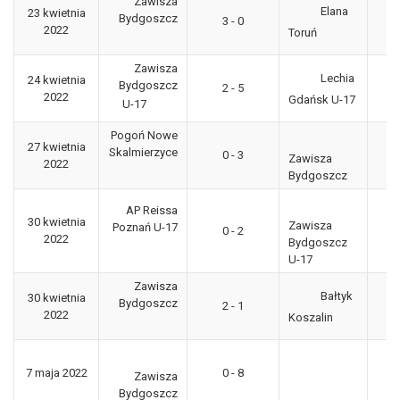
Zawisza
Elana
23 kwietnia
3
Bydgoszcz
3 - 0
2022
"g
Toruń
Zawisza
Lechia
24 kwietnia
Bydgoszcz
2 - 5
CL
2022
Gdańsk U-17
U-17
Pogoń Nowe
27 kwietnia
3
Skalmierzyce
0 - 3
Zawisza
2022
"g
Bydgoszcz
AP Reissa
30 kwietnia
Zawisza
Poznań U-17
0 - 2
CL
2022
Bydgoszcz
U-17
Zawisza
Bałtyk
30 kwietnia
3
Bydgoszcz
2 - 1
2022
"g
Koszalin
3
7 maja 2022
0 - 8
Zawisza
"g
Bydgoszcz