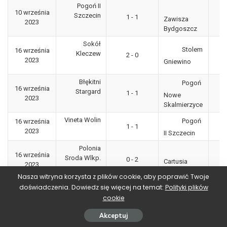
Pogoń II
10 września
3
Szczecin
1 - 1
Zawisza
2023
"g
Bydgoszcz
Sokół
Stolem
16 września
3
Kleczew
2 - 0
2023
"g
Gniewino
Błękitni
Pogoń
16 września
3
Stargard
1 - 1
Nowe
2023
"g
Skalmierzyce
Vineta Wolin
Pogoń
16 września
3
1 - 1
2023
"g
II Szczecin
Polonia
16 września
3
Sroda Wlkp.
0 - 2
Cartusia
2023
"g
Kartuzy
Nasza witryna korzysta z plików cookie, aby poprawić Twoje
Świt Skolwin
doświadczenia. Dowiedz się więcej na temat:
Polityki plików
Unia
16 września
3
3 - 1
2023
cookie
"g
Swarzędz
Gedania
Akceptuj
Flota
16 września
3
Gdańsk
4 - 1