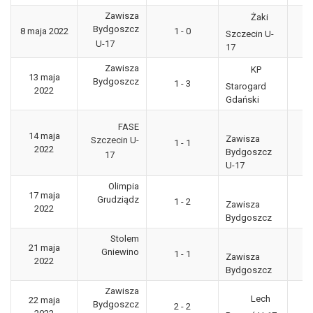
Zawisza
Żaki
Bydgoszcz
8 maja 2022
1 - 0
CL
Szczecin U-
U-17
17
Zawisza
KP
13 maja
3
Bydgoszcz
1 - 3
Starogard
2022
"g
Gdański
FASE
14 maja
Zawisza
Szczecin U-
1 - 1
CL
2022
Bydgoszcz
17
U-17
Olimpia
P
17 maja
Grudziądz
1 - 2
Po
Zawisza
2022
Bydgoszcz
Stolem
21 maja
3
Gniewino
1 - 1
Zawisza
2022
"g
Bydgoszcz
Zawisza
Lech
22 maja
Bydgoszcz
2 - 2
CL