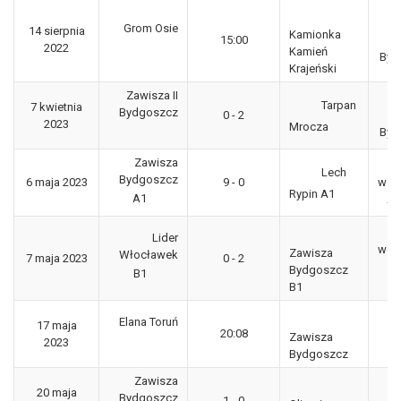
Kl
Grom Osie
14 sierpnia
Kamionka
15:00
g
2022
Kamień
Byd
Krajeński
Zawisza II
Kl
Tarpan
7 kwietnia
Bydgoszcz
0 - 2
g
2023
Mrocza
Byd
Zawisza
Lech
Bydgoszcz
6 maja 2023
9 - 0
woj
Rypin A1
A1
A1
Lider
woj
Zawisza
Włocławek
7 maja 2023
0 - 2
B1
Bydgoszcz
B1
M
B1
P
Elana Toruń
17 maja
20:08
Po
Zawisza
2023
Bydgoszcz
Zawisza
20 maja
3
Bydgoszcz
1 - 0