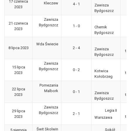
17 czerwca
3
Kleczew
4 - 1
Zawisza
2023
"g
Bydgoszcz
Zawisza
P
21 czerwca
Bydgoszcz
1 - 0
Po
Chemik
2023
Bydgoszcz
Wda Świecie
8 lipca 2023
2 - 4
Zawisza
tow
Bydgoszcz
Zawisza
15 lipca
Bydgoszcz
0 - 2
Kotwica
2023
tow
Kołobrzeg
Pomezania
22 lipca
Malbork
0 - 1
Zawisza
2023
tow
Bydgoszcz
Zawisza
Legia II
29 lipca
Bydgoszcz
2 - 1
2023
tow
Warszawa
Świt Skolwin
Sokół
5 sierpnia
3