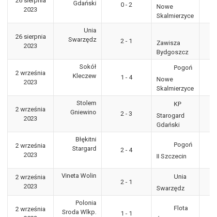
26 sierpnia
3
Gdański
0 - 2
Nowe
2023
"g
Skalmierzyce
Unia
26 sierpnia
3
Swarzędz
2 - 1
Zawisza
2023
"g
Bydgoszcz
Sokół
Pogoń
2 września
3
Kleczew
1 - 4
Nowe
2023
"g
Skalmierzyce
Stolem
KP
2 września
3
Gniewino
2 - 3
Starogard
2023
"g
Gdański
Błękitni
Pogoń
2 września
3
Stargard
2 - 4
2023
"g
II Szczecin
Vineta Wolin
Unia
2 września
3
2 - 1
2023
"g
Swarzędz
Polonia
Flota
2 września
3
Sroda Wlkp.
1 - 1