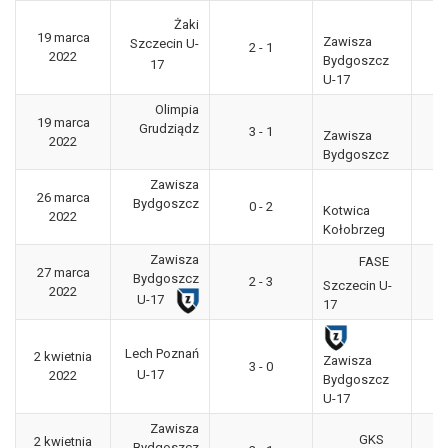
Żaki
19 marca
Zawisza
Szczecin U-
2 - 1
CL
2022
Bydgoszcz
17
U-17
Olimpia
19 marca
3
Grudziądz
3 - 1
Zawisza
2022
"g
Bydgoszcz
Zawisza
26 marca
3
Bydgoszcz
0 - 2
Kotwica
2022
"g
Kołobrzeg
Zawisza
FASE
27 marca
Bydgoszcz
2 - 3
CL
Szczecin U-
2022
U-17
17
Lech Poznań
2 kwietnia
Zawisza
3 - 0
CL
U-17
2022
Bydgoszcz
U-17
Zawisza
GKS
2 kwietnia
3
Bydgoszcz