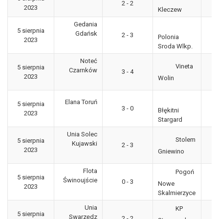
2 - 2
2023
"g
Kleczew
Gedania
5 sierpnia
3
Gdańsk
2 - 3
Polonia
2023
"g
Sroda Wlkp.
Noteć
Vineta
5 sierpnia
3
Czarnków
3 - 4
2023
"g
Wolin
Elana Toruń
5 sierpnia
3
3 - 0
Błękitni
2023
"g
Stargard
Unia Solec
Stolem
5 sierpnia
3
Kujawski
2 - 3
2023
"g
Gniewino
Flota
Pogoń
5 sierpnia
3
Świnoujście
0 - 3
Nowe
2023
"g
Skalmierzyce
Unia
KP
5 sierpnia
3
Swarzędz
2 - 2