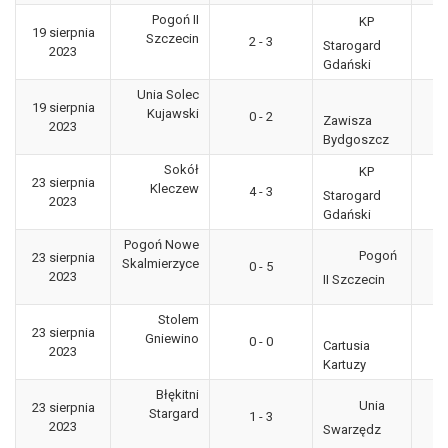
Pogoń II
KP
19 sierpnia
3
Szczecin
2 - 3
Starogard
2023
"g
Gdański
Unia Solec
19 sierpnia
3
Kujawski
0 - 2
Zawisza
2023
"g
Bydgoszcz
Sokół
KP
23 sierpnia
3
Kleczew
4 - 3
Starogard
2023
"g
Gdański
Pogoń Nowe
Pogoń
23 sierpnia
3
Skalmierzyce
0 - 5
2023
"g
II Szczecin
Stolem
23 sierpnia
3
Gniewino
0 - 0
Cartusia
2023
"g
Kartuzy
Błękitni
Unia
23 sierpnia
3
Stargard
1 - 3
2023
"g
Swarzędz