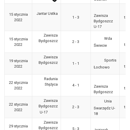
Jantar Ustka
15 stycznia
Zawisza
1 - 3
tow
2022
Bydgoszcz
U-17
Zawisza
Wda
15 stycznia
Bydgoszcz
2 - 3
2022
tow
Świecie
Zawisza
Sportis
19 stycznia
Bydgoszcz
1 - 1
2022
tow
Łochowo
Radunia
22 stycznia
Stężyca
4 - 1
Zawisza
2022
tow
Bydgoszcz
Zawisza
Unia
22 stycznia
Bydgoszcz
2 - 3
tow
Swarzędz U-
2022
U-17
18
Zawisza
29 stycznia
Bydgoszcz
5 - 3
Jeziorak