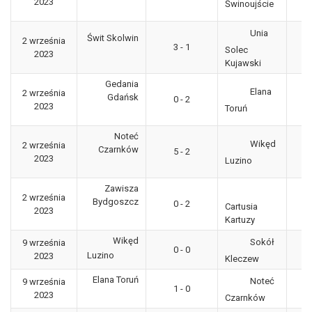
2023
"g
Świnoujście
Unia
Świt Skolwin
2 września
3
3 - 1
Solec
2023
"g
Kujawski
Gedania
Elana
2 września
3
Gdańsk
0 - 2
2023
"g
Toruń
Noteć
Wikęd
2 września
3
Czarnków
5 - 2
2023
"g
Luzino
Zawisza
2 września
3
Bydgoszcz
0 - 2
Cartusia
2023
"g
Kartuzy
Wikęd
Sokół
9 września
3
0 - 0
Luzino
2023
"g
Kleczew
Elana Toruń
Noteć
9 września
3
1 - 0
2023
"g
Czarnków