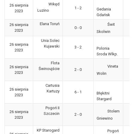
Wikęd
26 sierpnia
3
1 - 2
Gedania
Luzino
2023
"g
Gdańsk
Elana Toruń
Świt
26 sierpnia
3
0 - 0
2023
"g
Skolwin
Unia Solec
26 sierpnia
3
Kujawski
3 - 2
Polonia
2023
"g
Sroda Wlkp.
Flota
Vineta
26 sierpnia
3
Świnoujście
2 - 0
2023
"g
Wolin
Cartusia
26 sierpnia
3
Kartuzy
6 - 1
Błękitni
2023
"g
Stargard
Pogoń II
Stolem
26 sierpnia
3
Szczecin
2 - 0
2023
"g
Gniewino
KP Starogard
Pogoń