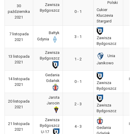
Polski
Zawisza
30
3
Cukier
Bydgoszcz
października
0 - 1
"g
Kluczevia
2021
Stargard
Bałtyk
7 listopada
3
3 - 1
Zawisza
Gdynia
2021
"g
Bydgoszcz
Zawisza
Unia
13 listopada
3
Bydgoszcz
1 - 2
2021
"g
Janikowo
Gedania
14 listopada
Ba
Gdańsk
0 - 1
Zawisza
2021
CL
Bydgoszcz
Jarota
20 listopada
3
Jarocin
2 - 3
Zawisza
2021
"g
Bydgoszcz
Zawisza
21 listopada
Ba
Bydgoszcz
4 - 3
Gedania
2021
CL
U-17
Gdańsk