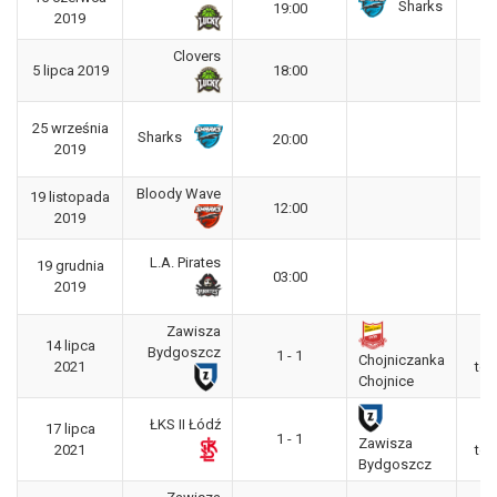
Sharks
19:00
2019
L
Clovers
P
5 lipca 2019
18:00
L
25 września
P
Sharks
20:00
2019
L
Bloody Wave
19 listopada
P
12:00
2019
L
L.A. Pirates
19 grudnia
P
03:00
2019
L
Zawisza
14 lipca
Bydgoszcz
1 - 1
Chojniczanka
2021
tow
Chojnice
ŁKS II Łódź
17 lipca
1 - 1
Zawisza
2021
tow
Bydgoszcz