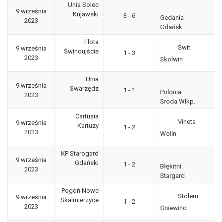
Unia Solec
9 września
3
Kujawski
3 - 6
Gedania
2023
"g
Gdańsk
Flota
Świt
9 września
3
Świnoujście
1 - 3
2023
"g
Skolwin
Unia
9 września
3
Swarzędz
1 - 1
Polonia
2023
"g
Sroda Wlkp.
Cartusia
Vineta
9 września
3
Kartuzy
1 - 2
2023
"g
Wolin
KP Starogard
9 września
3
Gdański
1 - 2
Błękitni
2023
"g
Stargard
Pogoń Nowe
Stolem
9 września
3
Skalmierzyce
1 - 2
2023
"g
Gniewino