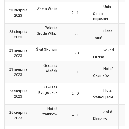
Unia
Vineta Wolin
23 sierpnia
3
2 - 1
Solec
2023
"g
Kujawski
Polonia
Elana
23 sierpnia
3
Sroda Wlkp.
1 - 3
2023
"g
Toruń
Świt Skolwin
Wikęd
23 sierpnia
3
3 - 0
2023
"g
Luzino
Gedania
Noteć
23 sierpnia
3
Gdańsk
1 - 1
2023
"g
Czarnków
Zawisza
Flota
23 sierpnia
3
Bydgoszcz
2 - 0
2023
"g
Świnoujście
Noteć
Sokół
26 sierpnia
3
Czarnków
4 - 1
2023
"g
Kleczew