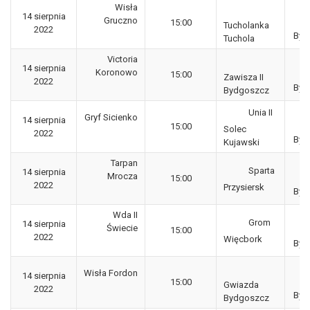
Wisła
Kl
14 sierpnia
Gruczno
15:00
g
Tucholanka
2022
Byd
Tuchola
Victoria
Kl
14 sierpnia
Koronowo
15:00
g
Zawisza II
2022
Byd
Bydgoszcz
Unia II
Kl
Gryf Sicienko
14 sierpnia
15:00
g
Solec
2022
Byd
Kujawski
Tarpan
Kl
Sparta
14 sierpnia
Mrocza
15:00
g
2022
Przysiersk
Byd
Wda II
Kl
Grom
14 sierpnia
Świecie
15:00
g
2022
Więcbork
Byd
Kl
Wisła Fordon
14 sierpnia
15:00
g
Gwiazda
2022
Byd
Bydgoszcz