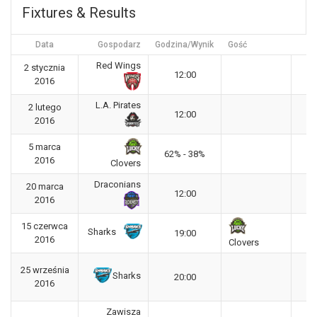
Fixtures & Results
Data
Gospodarz
Godzina/Wynik
Gość
Red Wings
2 stycznia
P
12:00
2016
L
L.A. Pirates
2 lutego
P
12:00
2016
L
5 marca
P
62% - 38%
2016
L
Clovers
Draconians
20 marca
P
12:00
2016
L
15 czerwca
P
Sharks
19:00
2016
L
Clovers
25 września
P
Sharks
20:00
2016
L
Zawisza