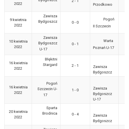
2 - 1
2022
"g
Przodkowo
Zawisza
Pogoń
9 kwietnia
3
Bydgoszcz
0 - 0
2022
"g
II Szczecin
Zawisza
Warta
10 kwietnia
Bydgoszcz
0 - 1
CL
2022
Poznań U-17
U-17
Błękitni
16 kwietnia
3
Stargard
2 - 1
Zawisza
2022
"g
Bydgoszcz
Pogoń
16 kwietnia
Zawisza
Szczecin U-
1 - 0
CL
2022
Bydgoszcz
17
U-17
Sparta
P
20 kwietnia
Brodnica
0 - 4
Po
Zawisza
2022
Bydgoszcz