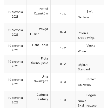
Noteć
Świt
19 sierpnia
3
Czarnków
1 - 5
2023
"g
Skolwin
Wikęd
19 sierpnia
3
0 - 4
Polonia
Luzino
2023
"g
Sroda Wlkp.
Elana Toruń
Vineta
19 sierpnia
3
1 - 2
2023
"g
Wolin
Flota
19 sierpnia
3
Świnoujście
0 - 2
Błękitni
2023
"g
Stargard
Unia
Stolem
19 sierpnia
3
Swarzędz
4 - 3
2023
"g
Gniewino
Cartusia
Pogoń
19 sierpnia
3
Kartuzy
1 - 3
Nowe
2023
"g
Skalmierzyce