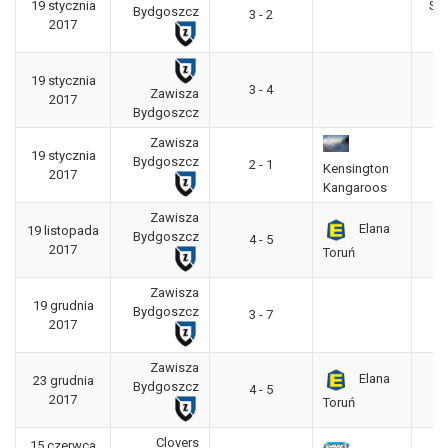
19 stycznia
Se
Bydgoszcz
3 - 2
2017
L
19 stycznia
P
3 - 4
Zawisza
2017
L
Bydgoszcz
Zawisza
19 stycznia
P
Bydgoszcz
2 - 1
Kensington
2017
L
Kangaroos
Zawisza
Elana
19 listopada
P
Bydgoszcz
4 - 5
2017
L
Toruń
Zawisza
19 grudnia
P
Bydgoszcz
3 - 7
2017
L
Zawisza
Elana
23 grudnia
P
Bydgoszcz
4 - 5
2017
L
Toruń
Clovers
15 czerwca
P