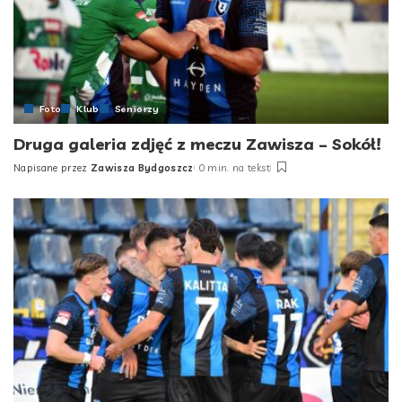
Foto
Klub
Seniorzy
Druga galeria zdjęć z meczu Zawisza – Sokół!
Napisane przez
Zawisza Bydgoszcz
0 min. na tekst
Posted
by