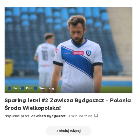
by
Foto
Klub
Seniorzy
Sparing letni #2 Zawisza Bydgoszcz – Polonia
Środa Wielkopolska!
Napisane przez
Zawisza Bydgoszcz
0 min. na tekst
Posted
by
Załaduj więcej