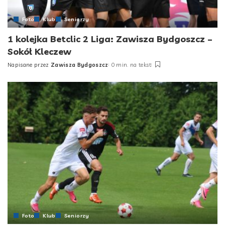
Foto
Klub
Seniorzy
1 kolejka Betclic 2 Liga: Zawisza Bydgoszcz –
Sokół Kleczew
Napisane przez
Zawisza Bydgoszcz
0 min. na tekst
Posted
by
Foto
Klub
Seniorzy