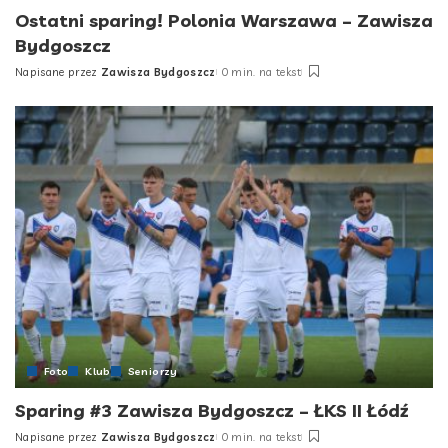
Ostatni sparing! Polonia Warszawa – Zawisza
Bydgoszcz
Napisane przez
Zawisza Bydgoszcz
0 min. na tekst
Posted
by
Foto
Klub
Seniorzy
Sparing #3 Zawisza Bydgoszcz – ŁKS II Łódź
Napisane przez
Zawisza Bydgoszcz
0 min. na tekst
Posted