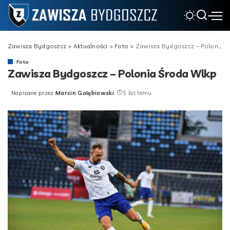
Zawisza Bydgoszcz
>
Aktualności
>
Foto
>
Zawisza Bydgoszcz – Polonia Środa Wlkp
Foto
Zawisza Bydgoszcz – Polonia Środa Wlkp
Napisane przez
Marcin Gołębiowski
5 lat temu
Posted
by