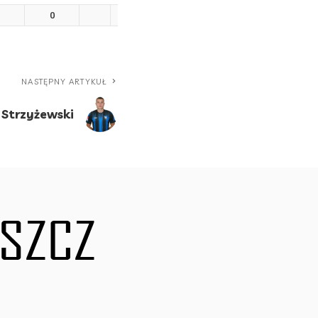
0
0
0
0
0
NASTĘPNY ARTYKUŁ
 Strzyżewski