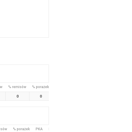
tw
% remisów
% porażek
PKA
MIN
SH
SOG
Pen%
Perf
0
0
0
0
isów
% porażek
PKA
MIN
SH
SOG
Pen%
Perf
P%
SH%