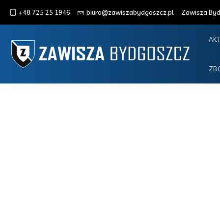
+48 725 25 1946
biuro@zawiszabydgoszcz.pl
Zawisza Bydg
AK
ZB