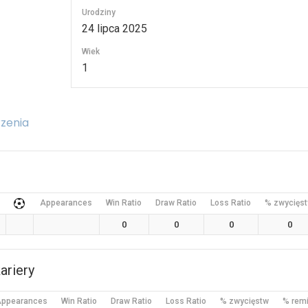
Urodziny
24 lipca 2025
Wiek
1
zenia
Appearances
Win Ratio
Draw Ratio
Loss Ratio
% zwycięs
0
0
0
0
riery
ppearances
Win Ratio
Draw Ratio
Loss Ratio
% zwycięstw
% rem