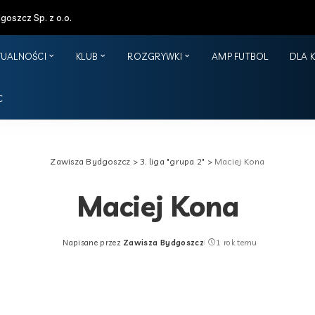
oszcz Sp. z o.o.
TUALNOŚCI
KLUB
ROZGRYWKI
AMP FUTBOL
DLA 
C
Zawisza Bydgoszcz
>
3. liga "grupa 2"
>
Maciej Kona
Maciej Kona
Napisane przez
Zawisza Bydgoszcz
1 rok temu
Posted
by