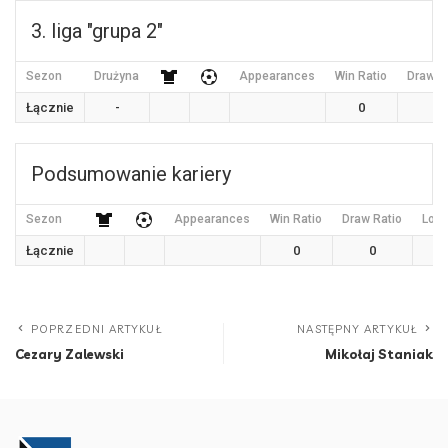
3. liga "grupa 2"
Sezon
Drużyna
Appearances
Win Ratio
Draw R
Łącznie
-
0
0
Podsumowanie kariery
Sezon
Appearances
Win Ratio
Draw Ratio
Loss
Łącznie
0
0
POPRZEDNI ARTYKUŁ
NASTĘPNY ARTYKUŁ
Cezary Zalewski
Mikołaj Staniak