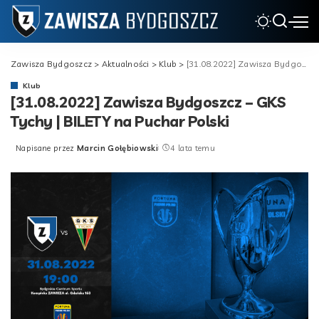
Zawisza Bydgoszcz
>
Aktualności
>
Klub
>
[31.08.2022] Zawisza Bydgoszcz – GKS Tychy | BILETY na Puchar Polski
Klub
[31.08.2022] Zawisza Bydgoszcz – GKS
Tychy | BILETY na Puchar Polski
Napisane przez
Marcin Gołębiowski
4 lata temu
Posted
by