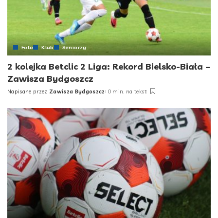
Foto
Klub
Seniorzy
2 kolejka Betclic 2 Liga: Rekord Bielsko-Biała –
Zawisza Bydgoszcz
Napisane przez
Zawisza Bydgoszcz
0 min. na tekst
Posted
by