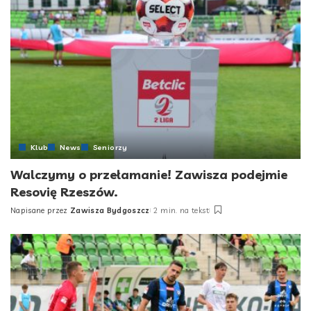
Klub
News
Seniorzy
Walczymy o przełamanie! Zawisza podejmie
Resovię Rzeszów.
Napisane przez
Zawisza Bydgoszcz
2 min. na tekst
Posted
by