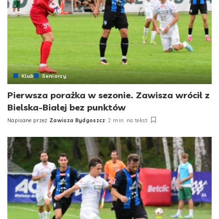
Klub
Seniorzy
Pierwsza porażka w sezonie. Zawisza wrócił z
Bielska-Białej bez punktów
Napisane przez
Zawisza Bydgoszcz
2 min. na tekst
Posted
by