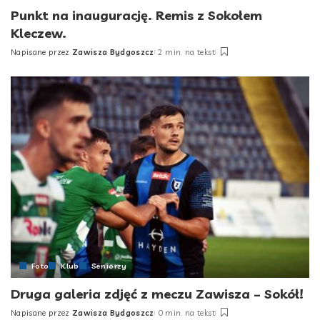
Punkt na inaugurację. Remis z Sokołem
Kleczew.
Napisane przez
Zawisza Bydgoszcz
2 min. na tekst
Posted
by
Foto
Klub
Seniorzy
Druga galeria zdjęć z meczu Zawisza – Sokół!
Napisane przez
Zawisza Bydgoszcz
0 min. na tekst
Posted