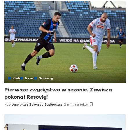
Klub
News
Seniorzy
Pierwsze zwycięstwo w sezonie. Zawisza
pokonał Resovię!
Napisane przez
Zawisza Bydgoszcz
2 min. na tekst