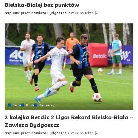
Bielska-Białej bez punktów
Napisane przez
Zawisza Bydgoszcz
2 min. na tekst
Posted
by
Foto
Klub
Seniorzy
2 kolejka Betclic 2 Liga: Rekord Bielsko-Biała –
Zawisza Bydgoszcz
Napisane przez
Zawisza Bydgoszcz
0 min. na tekst
Posted