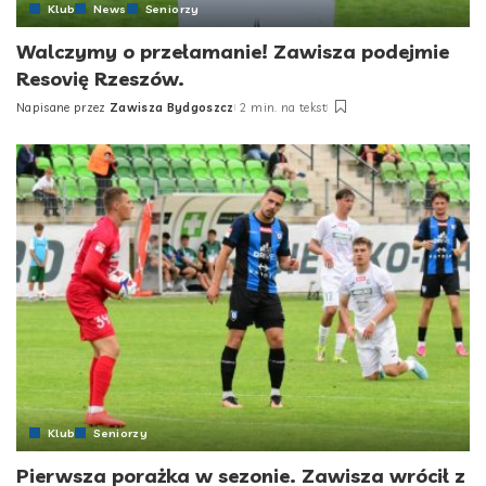
Klub
News
Seniorzy
Walczymy o przełamanie! Zawisza podejmie
Resovię Rzeszów.
Napisane przez
Zawisza Bydgoszcz
2 min. na tekst
Posted
by
Klub
Seniorzy
Pierwsza porażka w sezonie. Zawisza wrócił z