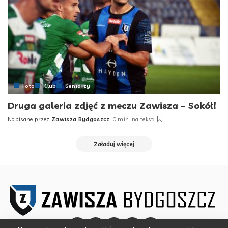
Foto
Klub
Seniorzy
Druga galeria zdjęć z meczu Zawisza – Sokół!
Napisane przez
Zawisza Bydgoszcz
0 min. na tekst
Posted
by
Załaduj więcej