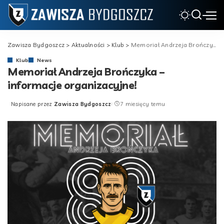
Zawisza Bydgoszcz
>
Aktualności
>
Klub
>
Memoriał Andrzeja Brończyka – informacje organizacyjne!
Klub
News
Memoriał Andrzeja Brończyka –
informacje organizacyjne!
Napisane przez
Zawisza Bydgoszcz
7 miesięcy temu
Posted
by