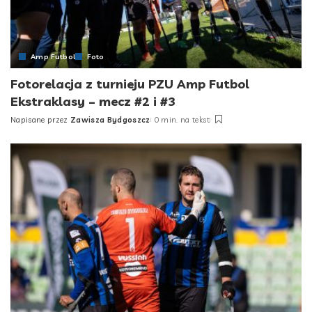
Amp Futbol
Foto
Fotorelacja z turnieju PZU Amp Futbol
Ekstraklasy – mecz #2 i #3
Napisane przez
Zawisza Bydgoszcz
0 min. na tekst
Posted
by