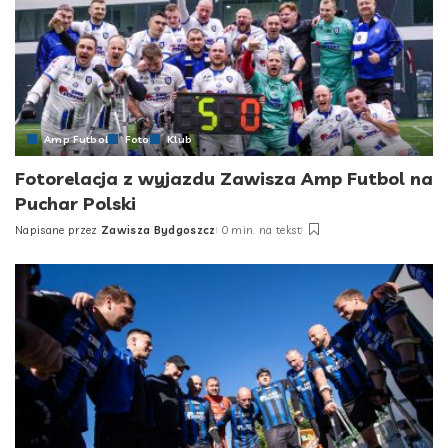
Amp Futbol
Foto
Klub
Fotorelacja z wyjazdu Zawisza Amp Futbol na
Puchar Polski
Napisane przez
Zawisza Bydgoszcz
0 min. na tekst
Posted
by