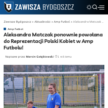
Zawisza Bydgoszcz
>
Aktualności
>
Amp Futbol
>
Aleksandra Matczak ponownie powołana do Reprezentacji Polski Kobiet w Amp Futbolu!
Amp Futbol
Aleksandra Matczak ponownie powołana
do Reprezentacji Polski Kobiet w Amp
Futbolu!
Napisane przez
Marcin Gołębiowski
1 rok temu
Posted
by