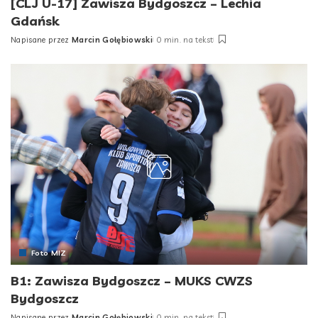
[CLJ U-17] Zawisza Bydgoszcz – Lechia
Gdańsk
Napisane przez
Marcin Gołębiowski
0 min. na tekst
Posted
by
Foto MIZ
B1: Zawisza Bydgoszcz – MUKS CWZS
Bydgoszcz
Napisane przez
Marcin Gołębiowski
0 min. na tekst