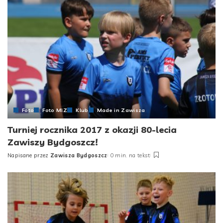
Foto
Foto MIZ
Klub
Made in Zawisza
Turniej rocznika 2017 z okazji 80-lecia
Zawiszy Bydgoszcz!
Napisane przez
Zawisza Bydgoszcz
0 min. na tekst
Posted
by