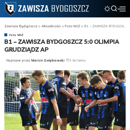
Zawisza Bydgoszcz
>
Aktualności
>
Foto MIZ
>
B1 – ZAWISZA BYDGOSZCZ 5:0 OLIMPIA GRUDZIĄDZ AP
Foto MIZ
B1 – ZAWISZA BYDGOSZCZ 5:0 OLIMPIA
GRUDZIĄDZ AP
Napisane przez
Marcin Gołębiowski
5 lat temu
Posted
by