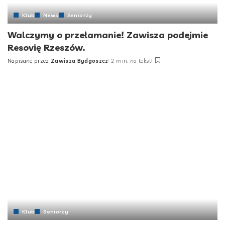
Klub
News
Seniorzy
Walczymy o przełamanie! Zawisza podejmie
Resovię Rzeszów.
Napisane przez
Zawisza Bydgoszcz
2 min. na tekst
Klub
Seniorzy