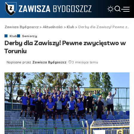
Zawisza Bydgoszcz
>
Aktualności
>
Klub
>
Derby dla Zawiszy! Pewne zwycięstwo w Toruniu
Klub
Seniorzy
Derby dla Zawiszy! Pewne zwycięstwo w
Toruniu
Napisane przez
Zawisza Bydgoszcz
3 miesiące temu
Posted
by