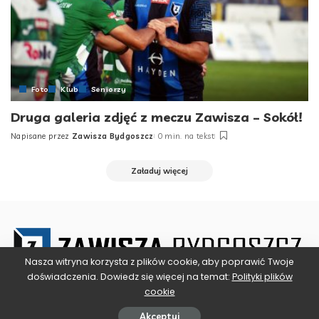
Foto
Klub
Seniorzy
Druga galeria zdjęć z meczu Zawisza – Sokół!
Napisane przez
Zawisza Bydgoszcz
0 min. na tekst
Posted
by
Załaduj więcej
Nasza witryna korzysta z plików cookie, aby poprawić Twoje
doświadczenia. Dowiedz się więcej na temat:
Polityki plików
cookie
Akceptuj