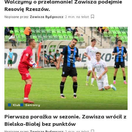
Walczymy o przełamanie! Zawisza podejmie
Resovię Rzeszów.
Napisane przez
Zawisza Bydgoszcz
2 min. na tekst
Posted
by
Klub
Seniorzy
Pierwsza porażka w sezonie. Zawisza wrócił z
Bielska-Białej bez punktów
Napisane przez
Zawisza Bydgoszcz
2 min. na tekst