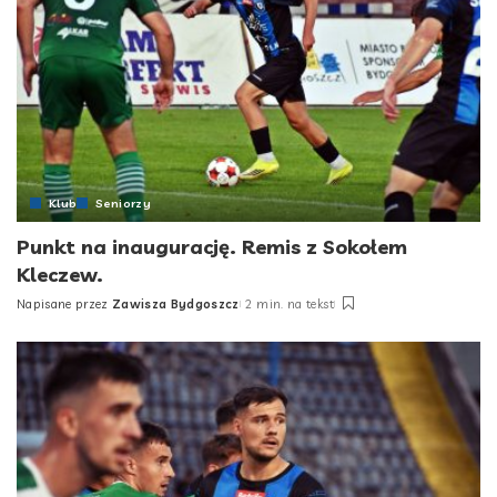
Klub
Seniorzy
Punkt na inaugurację. Remis z Sokołem
Kleczew.
Napisane przez
Zawisza Bydgoszcz
2 min. na tekst
Posted
by