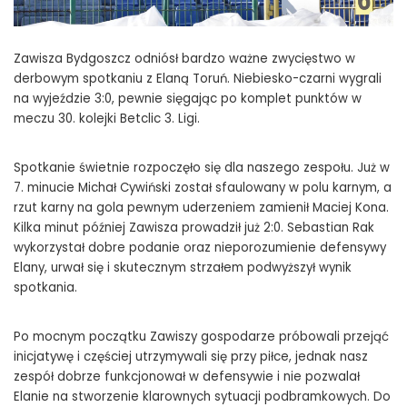
Zawisza Bydgoszcz odniósł bardzo ważne zwycięstwo w
derbowym spotkaniu z Elaną Toruń. Niebiesko-czarni wygrali
na wyjeździe 3:0, pewnie sięgając po komplet punktów w
meczu 30. kolejki Betclic 3. Ligi.
Spotkanie świetnie rozpoczęło się dla naszego zespołu. Już w
7. minucie Michał Cywiński został sfaulowany w polu karnym, a
rzut karny na gola pewnym uderzeniem zamienił Maciej Kona.
Kilka minut później Zawisza prowadził już 2:0. Sebastian Rak
wykorzystał dobre podanie oraz nieporozumienie defensywy
Elany, urwał się i skutecznym strzałem podwyższył wynik
spotkania.
Po mocnym początku Zawiszy gospodarze próbowali przejąć
inicjatywę i częściej utrzymywali się przy piłce, jednak nasz
zespół dobrze funkcjonował w defensywie i nie pozwalał
Elanie na stworzenie klarownych sytuacji podbramkowych. Do