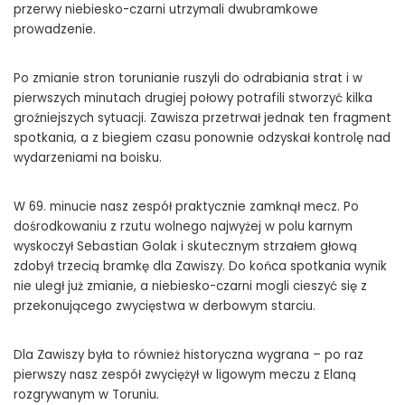
przerwy niebiesko-czarni utrzymali dwubramkowe
prowadzenie.
Po zmianie stron torunianie ruszyli do odrabiania strat i w
pierwszych minutach drugiej połowy potrafili stworzyć kilka
groźniejszych sytuacji. Zawisza przetrwał jednak ten fragment
spotkania, a z biegiem czasu ponownie odzyskał kontrolę nad
wydarzeniami na boisku.
W 69. minucie nasz zespół praktycznie zamknął mecz. Po
dośrodkowaniu z rzutu wolnego najwyżej w polu karnym
wyskoczył Sebastian Golak i skutecznym strzałem głową
zdobył trzecią bramkę dla Zawiszy. Do końca spotkania wynik
nie uległ już zmianie, a niebiesko-czarni mogli cieszyć się z
przekonującego zwycięstwa w derbowym starciu.
Dla Zawiszy była to również historyczna wygrana – po raz
pierwszy nasz zespół zwyciężył w ligowym meczu z Elaną
rozgrywanym w Toruniu.