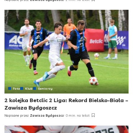
Posted
by
Foto
Klub
Seniorzy
2 kolejka Betclic 2 Liga: Rekord Bielsko-Biała –
Zawisza Bydgoszcz
Napisane przez
Zawisza Bydgoszcz
0 min. na tekst
Posted
by