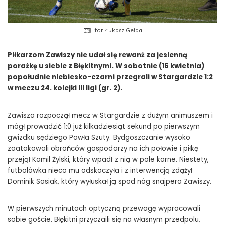
fot. Łukasz Gełda
Piłkarzom Zawiszy nie udał się rewanż za jesienną
porażkę u siebie z Błękitnymi. W sobotnie (16 kwietnia)
popołudnie niebiesko-czarni przegrali w Stargardzie 1:2
w meczu 24. kolejki III ligi (gr. 2).
Zawisza rozpoczął mecz w Stargardzie z dużym animuszem i
mógł prowadzić 1:0 już kilkadziesiąt sekund po pierwszym
gwizdku sędziego Pawła Szuty. Bydgoszczanie wysoko
zaatakowali obrońców gospodarzy na ich połowie i piłkę
przejął Kamil Żylski, który wpadł z nią w pole karne. Niestety,
futbolówka nieco mu odskoczyła i z interwencją zdążył
Dominik Sasiak, który wyłuskał ją spod nóg snajpera Zawiszy.
W pierwszych minutach optyczną przewagę wypracowali
sobie goście. Błękitni przyczaili się na własnym przedpolu,