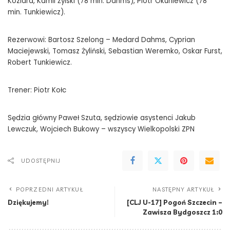
Koziara, Kamil Żylski (78 min. Dahms), Piotr Okuniewicz (78
min. Tunkiewicz).
Rezerwowi: Bartosz Szelong – Medard Dahms, Cyprian
Maciejewski, Tomasz Żyliński, Sebastian Weremko, Oskar Furst,
Robert Tunkiewicz.
Trener: Piotr Kołc
Sędzia główny Paweł Szuta, sędziowie asystenci Jakub
Lewczuk, Wojciech Bukowy – wszyscy Wielkopolski ZPN
UDOSTĘPNIJ
POPRZEDNI ARTYKUŁ
NASTĘPNY ARTYKUŁ
Dziękujemy!
[CLJ U-17] Pogoń Szczecin –
Zawisza Bydgoszcz 1:0