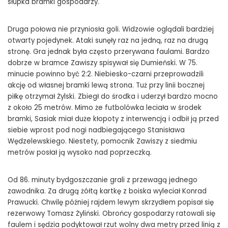
słupka bramki gospodarzy.
Druga połowa nie przyniosła goli. Widzowie oglądali bardziej
otwarty pojedynek. Ataki sunęły raz na jedną, raz na drugą
stronę. Gra jednak była często przerywana faulami. Bardzo
dobrze w bramce Zawiszy spisywał się Dumieński. W 75.
minucie powinno być 2:2. Niebiesko-czarni przeprowadzili
akcję od własnej bramki lewą strona. Tuż przy linii bocznej
piłkę otrzymał Żylski. Zbiegł do środka i uderzył bardzo mocno
z około 25 metrów. Mimo że futbolówka leciała w środek
bramki, Sasiak miał duże kłopoty z interwencją i odbił ją przed
siebie wprost pod nogi nadbiegającego Stanisława
Wędzelewskiego. Niestety, pomocnik Zawiszy z siedmiu
metrów posłał ją wysoko nad poprzeczką.
Od 86. minuty bydgoszczanie grali z przewagą jednego
zawodnika. Za drugą żółtą kartkę z boiska wyleciał Konrad
Prawucki. Chwilę później rajdem lewym skrzydłem popisał się
rezerwowy Tomasz Żyliński. Obrońcy gospodarzy ratowali się
faulem i sędzia podyktował rzut wolny dwa metry przed linią z