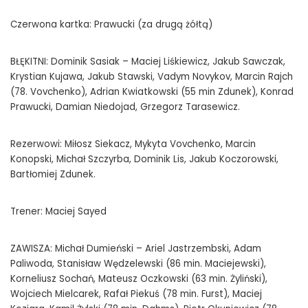
Czerwona kartka: Prawucki (za drugą żółtą)
BŁĘKITNI: Dominik Sasiak – Maciej Liśkiewicz, Jakub Sawczak,
Krystian Kujawa, Jakub Stawski, Vadym Novykov, Marcin Rajch
(78. Vovchenko), Adrian Kwiatkowski (55 min Zdunek), Konrad
Prawucki, Damian Niedojad, Grzegorz Tarasewicz.
Rezerwowi: Miłosz Siekacz, Mykyta Vovchenko, Marcin
Konopski, Michał Szczyrba, Dominik Lis, Jakub Koczorowski,
Bartłomiej Zdunek.
Trener: Maciej Sayed
ZAWISZA: Michał Dumieński – Ariel Jastrzembski, Adam
Paliwoda, Stanisław Wędzelewski (86 min. Maciejewski),
Korneliusz Sochań, Mateusz Oczkowski (63 min. Żyliński),
Wojciech Mielcarek, Rafał Piekuś (78 min. Furst), Maciej