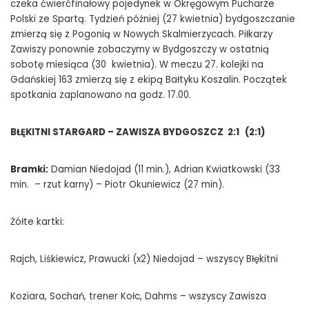
czeka ćwierćfinałowy pojedynek w Okręgowym Pucharze
Polski ze Spartą. Tydzień później (27 kwietnia) bydgoszczanie
zmierzą się z Pogonią w Nowych Skalmierzycach. Piłkarzy
Zawiszy ponownie zobaczymy w Bydgoszczy w ostatnią
sobotę miesiąca (30 kwietnia). W meczu 27. kolejki na
Gdańskiej 163 zmierzą się z ekipą Bałtyku Koszalin. Początek
spotkania zaplanowano na godz. 17.00.
BŁĘKITNI STARGARD – ZAWISZA BYDGOSZCZ 2:1
(2:1)
Bramki:
Damian Niedojad (11 min.), Adrian Kwiatkowski (33
min. – rzut karny) – Piotr Okuniewicz (27 min).
Żółte kartki:
Rajch, Liśkiewicz, Prawucki (x2) Niedojad – wszyscy Błękitni
Koziara, Sochań, trener Kołc, Dahms – wszyscy Zawisza