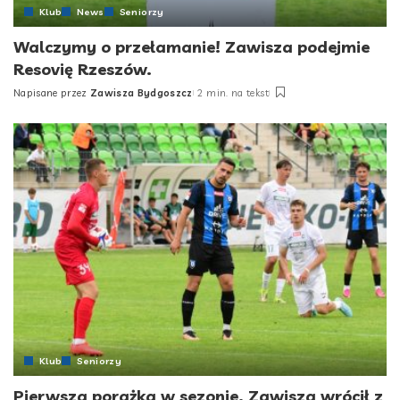
Klub
News
Seniorzy
Walczymy o przełamanie! Zawisza podejmie
Resovię Rzeszów.
Napisane przez
Zawisza Bydgoszcz
2 min. na tekst
Posted
by
Klub
Seniorzy
Pierwsza porażka w sezonie. Zawisza wrócił z