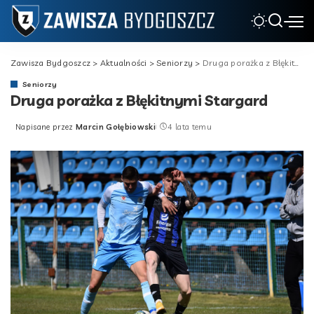
Zawisza Bydgoszcz
>
Aktualności
>
Seniorzy
>
Druga porażka z Błękitnymi Stargard
Seniorzy
Druga porażka z Błękitnymi Stargard
Napisane przez
Marcin Gołębiowski
4 lata temu
Posted
by