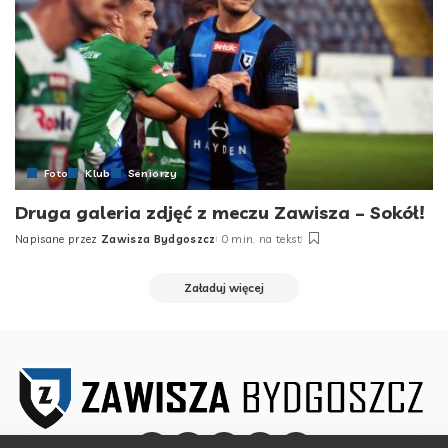
Foto
Klub
Seniorzy
Druga galeria zdjęć z meczu Zawisza – Sokół!
Napisane przez
Zawisza Bydgoszcz
0 min. na tekst
Posted
by
Załaduj więcej