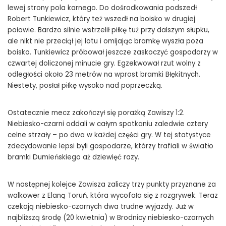
lewej strony pola karnego. Do dośrodkowania podszedł
Robert Tunkiewicz, który też wszedł na boisko w drugiej
połowie. Bardzo silnie wstrzelił piłkę tuż przy dalszym słupku,
ale nikt nie przeciął jej lotu i omijając bramkę wyszła poza
boisko. Tunkiewicz próbował jeszcze zaskoczyć gospodarzy w
czwartej doliczonej minucie gry. Egzekwował rzut wolny z
odległości około 23 metrów na wprost bramki Błękitnych.
Niestety, posłał piłkę wysoko nad poprzeczką.
Ostatecznie mecz zakończył się porażką Zawiszy 1:2.
Niebiesko-czarni oddali w całym spotkaniu zaledwie cztery
celne strzały – po dwa w każdej części gry. W tej statystyce
zdecydowanie lepsi byli gospodarze, którzy trafiali w światło
bramki Dumieńskiego aż dziewięć razy.
W następnej kolejce Zawisza zaliczy trzy punkty przyznane za
walkower z Elaną Toruń, która wycofała się z rozgrywek. Teraz
czekają niebiesko-czarnych dwa trudne wyjazdy. Już w
najbliższą środę (20 kwietnia) w Brodnicy niebiesko-czarnych