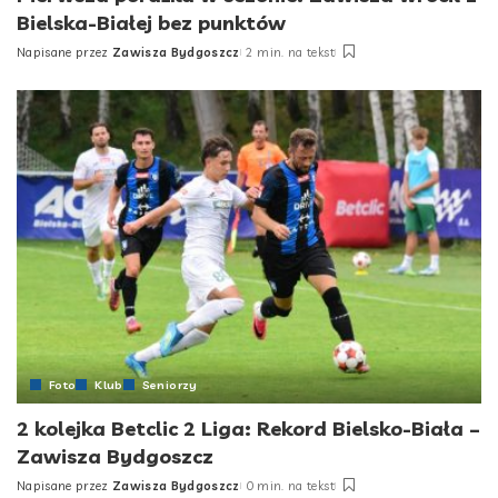
Bielska-Białej bez punktów
Napisane przez
Zawisza Bydgoszcz
2 min. na tekst
Posted
by
Foto
Klub
Seniorzy
2 kolejka Betclic 2 Liga: Rekord Bielsko-Biała –
Zawisza Bydgoszcz
Napisane przez
Zawisza Bydgoszcz
0 min. na tekst
Posted