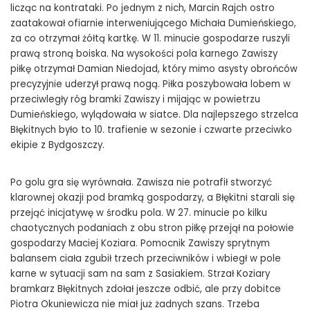
licząc na kontrataki. Po jednym z nich, Marcin Rajch ostro
zaatakował ofiarnie interweniującego Michała Dumieńskiego,
za co otrzymał żółtą kartkę. W 11. minucie gospodarze ruszyli
prawą stroną boiska. Na wysokości pola karnego Zawiszy
piłkę otrzymał Damian Niedojad, który mimo asysty obrońców
precyzyjnie uderzył prawą nogą. Piłka poszybowała lobem w
przeciwległy róg bramki Zawiszy i mijając w powietrzu
Dumieńskiego, wylądowała w siatce. Dla najlepszego strzelca
Błękitnych było to 10. trafienie w sezonie i czwarte przeciwko
ekipie z Bydgoszczy.
Po golu gra się wyrównała. Zawisza nie potrafił stworzyć
klarownej okazji pod bramką gospodarzy, a Błękitni starali się
przejąć inicjatywę w środku pola. W 27. minucie po kilku
chaotycznych podaniach z obu stron piłkę przejął na połowie
gospodarzy Maciej Koziara. Pomocnik Zawiszy sprytnym
balansem ciała zgubił trzech przeciwników i wbiegł w pole
karne w sytuacji sam na sam z Sasiakiem. Strzał Koziary
bramkarz Błękitnych zdołał jeszcze odbić, ale przy dobitce
Piotra Okuniewicza nie miał już żadnych szans. Trzeba