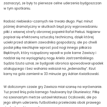
zaznaczyć, że były to pierwsze celne uderzenia bydgoszczan
w tym spotkaniu.
Radość niebiesko-czarnych nie trwała długo. Pięć minut
później dramatyczny w skutkach błąd przy wyprowadzaniu
piłki z własnej strefy obronnej popełnił Rafał Piekuś. Najpierw
popisał się efektowną sztuczką techniczną, dzięki której
uciekł przed atakiem zawodnika gospodarzy, ale po chwili
podał piłkę niechlujnie wprost pod nogi innego piłkarza
Błękitnych, który rozpędzony wpadł w pole karne Zawiszy i
nadział się na wyciągniętą nogę Ariela Jastrzembskiego.
Sądzia Szuta uznał, że bydgoski obrońca spowodował upadek
atakującego i bez wahania wskazał na „jedenastkę”. Rzut
karny na gola zamienił w 33 minucie gry Adrian Kwiatkowski.
W doliczonym czasie gry Zawisza miał szansę na wyrównanie.
Tuż przed linią pola karnego faulowany był Okuniewicz. Piłkę
na szesnastym metrze ustawił Mateusz Oczkowski, ale po
jego silnym uderzeniu futbolówka przeleciała obok prawego