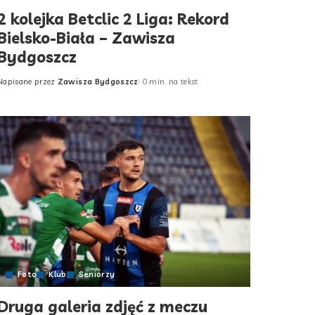
2 kolejka Betclic 2 Liga: Rekord
Bielsko-Biała – Zawisza
Bydgoszcz
Napisane przez
Zawisza Bydgoszcz
0 min. na tekst
Posted
by
Foto
Klub
Seniorzy
Druga galeria zdjęć z meczu