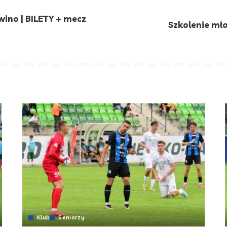
ino | BILETY + mecz
Szkolenie mł
Klub
Seniorzy