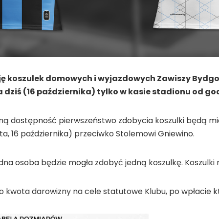
 koszulek domowych i wyjazdowych Zawiszy Bydgoszc
dziś (16 października) tylko w kasie stadionu od god
ą dostępność pierwszeństwo zdobycia koszulki będą miały 
ta, 16 października) przeciwko Stolemowi Gniewino.
na osoba będzie mogła zdobyć jedną koszulkę. Koszulki 
to kwota darowizny na cele statutowe Klubu, po wpłacie k