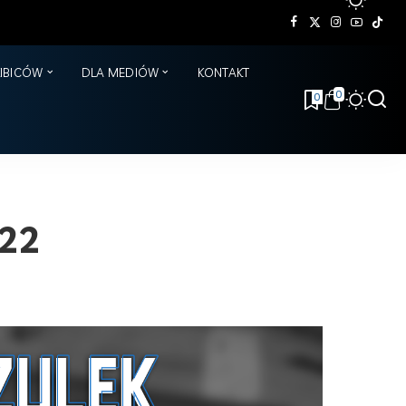
KIBICÓW
DLA MEDIÓW
KONTAKT
0
0
022