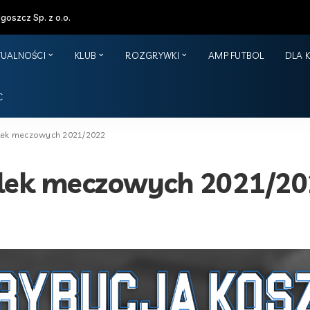
oszcz Sp. z o.o.
TUALNOŚCI
KLUB
ROZGRYWKI
AMP FUTBOL
DLA 
C
ulek meczowych 2021/2022
ulek meczowych 2021/2