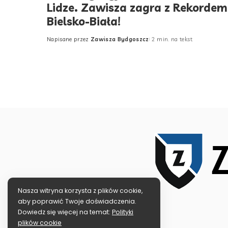
Lidze. Zawisza zagra z Rekordem
Bielsko-Biała!
Napisane przez
Zawisza Bydgoszcz
2 min. na tekst
Posted
by
Nasza witryna korzysta z plików cookie,
aby poprawić Twoje doświadczenia.
Dowiedz się więcej na temat:
Polityki
plików cookie