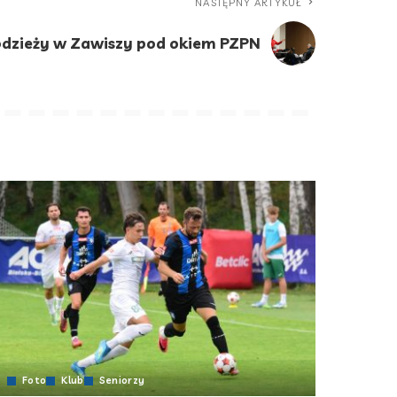
NASTĘPNY ARTYKUŁ
odzieży w Zawiszy pod okiem PZPN
Foto
Klub
Seniorzy