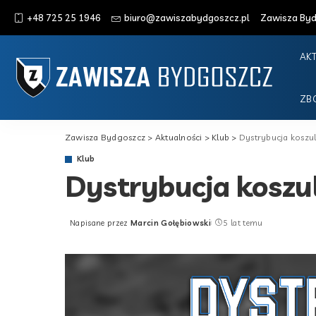
+48 725 25 1946
biuro@zawiszabydgoszcz.pl
Zawisza Bydg
AK
ZB
Zawisza Bydgoszcz
>
Aktualności
>
Klub
>
Dystrybucja kosz
Klub
Dystrybucja kosz
Napisane przez
Marcin Gołębiowski
5 lat temu
Posted
by