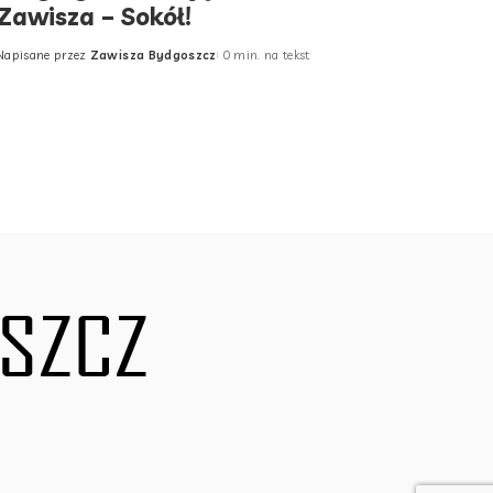
Zawisza – Sokół!
Napisane przez
Zawisza Bydgoszcz
0 min. na tekst
Posted
by