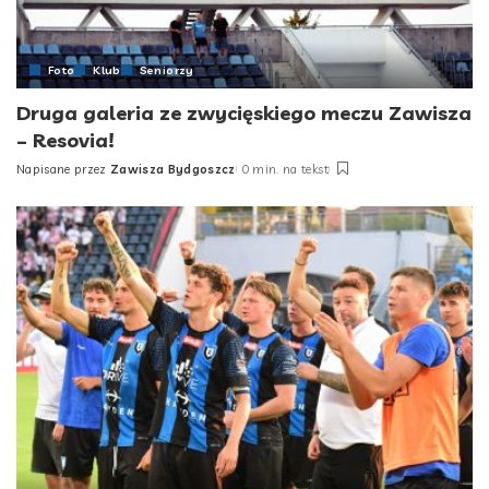
Foto
Klub
Seniorzy
Druga galeria ze zwycięskiego meczu Zawisza
– Resovia!
Napisane przez
Zawisza Bydgoszcz
0 min. na tekst
Posted
by