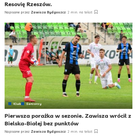
Resovię Rzeszów.
Napisane przez
Zawisza Bydgoszcz
2 min. na tekst
Posted
by
Klub
Seniorzy
Pierwsza porażka w sezonie. Zawisza wrócił z
Bielska-Białej bez punktów
Napisane przez
Zawisza Bydgoszcz
2 min. na tekst
Posted