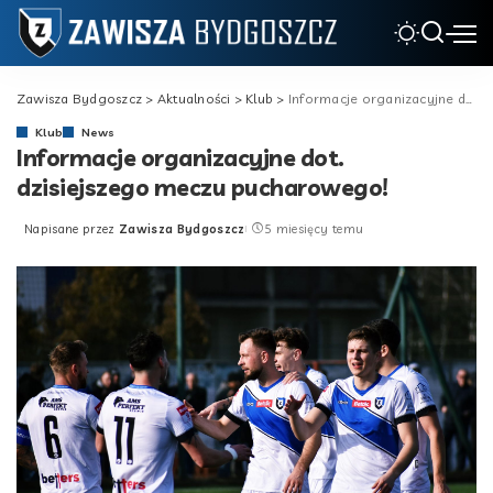
Zawisza Bydgoszcz
>
Aktualności
>
Klub
>
Informacje organizacyjne dot. dzisiejszego meczu pucharowego!
Klub
News
Informacje organizacyjne dot.
dzisiejszego meczu pucharowego!
Napisane przez
Zawisza Bydgoszcz
5 miesięcy temu
Posted
by