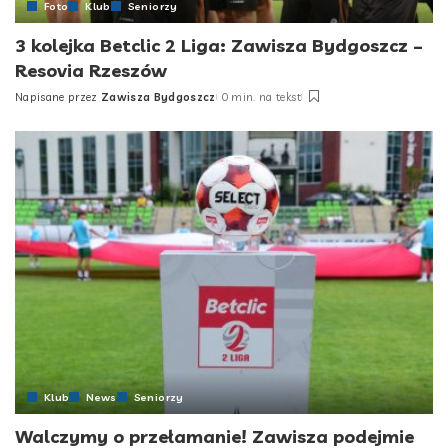
Foto
Klub
Seniorzy
3 kolejka Betclic 2 Liga: Zawisza Bydgoszcz –
Resovia Rzeszów
Napisane przez
Zawisza Bydgoszcz
0 min. na tekst
Posted
by
Klub
News
Seniorzy
Walczymy o przełamanie! Zawisza podejmie