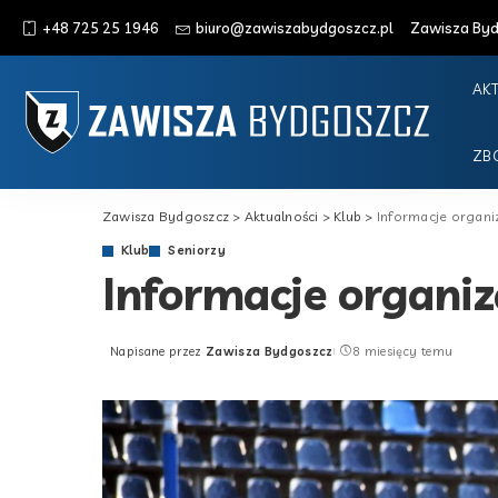
+48 725 25 1946
biuro@zawiszabydgoszcz.pl
Zawisza Bydg
AK
ZB
Zawisza Bydgoszcz
>
Aktualności
>
Klub
>
Informacje organi
Klub
Seniorzy
Informacje organiz
Napisane przez
Zawisza Bydgoszcz
8 miesięcy temu
Posted
by