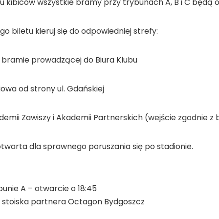
 kibiców wszystkie bramy przy trybunach A, B i C będą 
o biletu kieruj się do odpowiedniej strefy:
y bramie prowadzącej do Biura Klubu
iowa od strony ul. Gdańskiej
emii Zawiszy i Akademii Partnerskich (wejście zgodnie z 
twarta dla sprawnego poruszania się po stadionie.
unie A – otwarcie o 18:45
– stoiska partnera Octagon Bydgoszcz