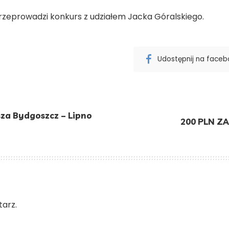
zeprowadzi konkurs z udziałem Jacka Góralskiego.
Udostępnij na face
isza Bydgoszcz – Lipno
200 PLN Z
arz.