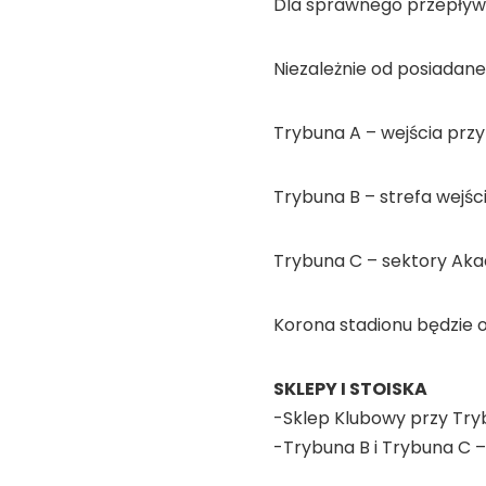
Dla sprawnego przepływu
Niezależnie od posiadaneg
Trybuna A – wejścia prz
Trybuna B – strefa wejśc
Trybuna C – sektory Akad
Korona stadionu będzie o
SKLEPY I STOISKA
-Sklep Klubowy przy Tryb
-Trybuna B i Trybuna C 