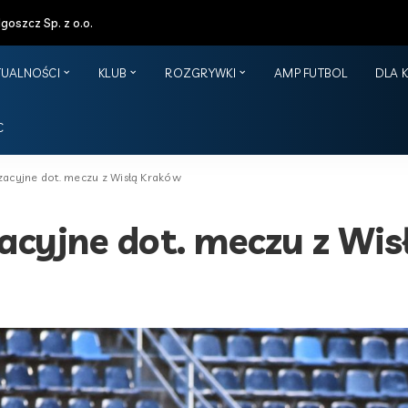
oszcz Sp. z o.o.
TUALNOŚCI
KLUB
ROZGRYWKI
AMP FUTBOL
DLA 
C
zacyjne dot. meczu z Wisłą Kraków
acyjne dot. meczu z Wi