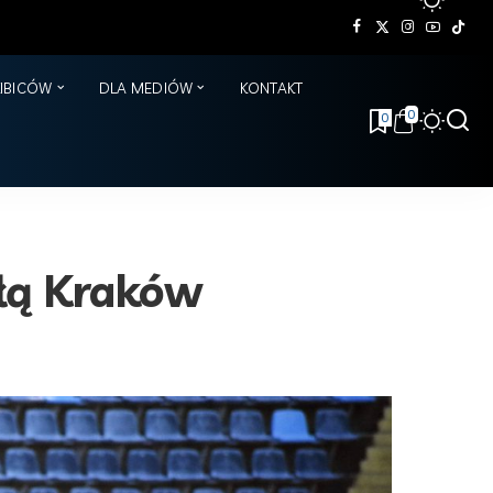
KIBICÓW
DLA MEDIÓW
KONTAKT
0
0
słą Kraków