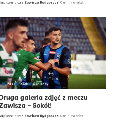
Napisane przez
Zawisza Bydgoszcz
0 min. na tekst
Posted
by
Foto
Klub
Seniorzy
Druga galeria zdjęć z meczu
Zawisza – Sokół!
Napisane przez
Zawisza Bydgoszcz
0 min. na tekst
Posted
by