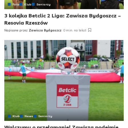
Foto
Klub
Seniorzy
3 kolejka Betclic 2 Liga: Zawisza Bydgoszcz –
Resovia Rzeszów
Napisane przez
Zawisza Bydgoszcz
0 min. na tekst
Posted
by
Klub
News
Seniorzy
Walczymy o przełamanie! Zawisza podejmie