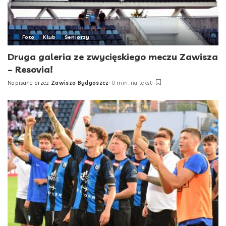
Foto
Klub
Seniorzy
Druga galeria ze zwycięskiego meczu Zawisza
– Resovia!
Napisane przez
Zawisza Bydgoszcz
0 min. na tekst
Posted
by