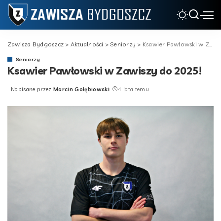
Zawisza Bydgoszcz
>
Aktualności
>
Seniorzy
>
Ksawier Pawłowski w Zawiszy do 2025!
Seniorzy
Ksawier Pawłowski w Zawiszy do 2025!
Napisane przez
Marcin Gołębiowski
4 lata temu
Posted
by