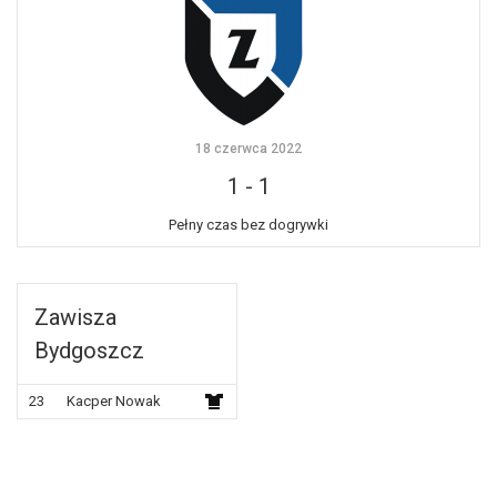
18 czerwca 2022
1
-
1
Pełny czas bez dogrywki
Zawisza
Bydgoszcz
23
Kacper Nowak