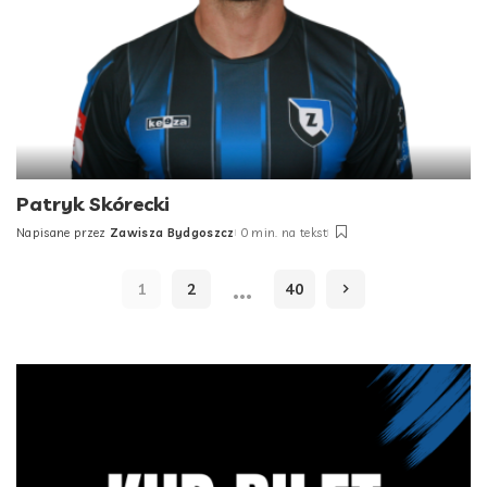
Patryk Skórecki
Napisane przez
Zawisza Bydgoszcz
0 min. na tekst
Posted
by
…
1
2
40