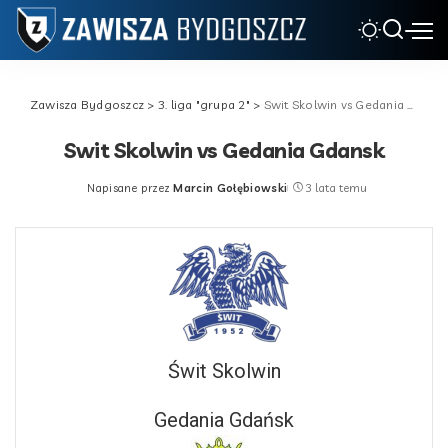
Zawisza Bydgoszcz
>
3. liga "grupa 2"
>
Swit Skolwin vs Gedania Gdansk
Swit Skolwin vs Gedania Gdansk
Napisane przez
Marcin Gołębiowski
3 lata temu
Posted
by
Świt Skolwin
Gedania Gdańsk