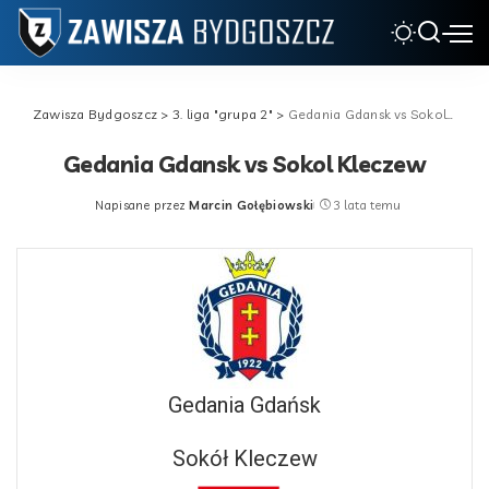
Zawisza Bydgoszcz
>
3. liga "grupa 2"
>
Gedania Gdansk vs Sokol Kleczew
Gedania Gdansk vs Sokol Kleczew
Napisane przez
Marcin Gołębiowski
3 lata temu
Posted
by
Gedania Gdańsk
Sokół Kleczew