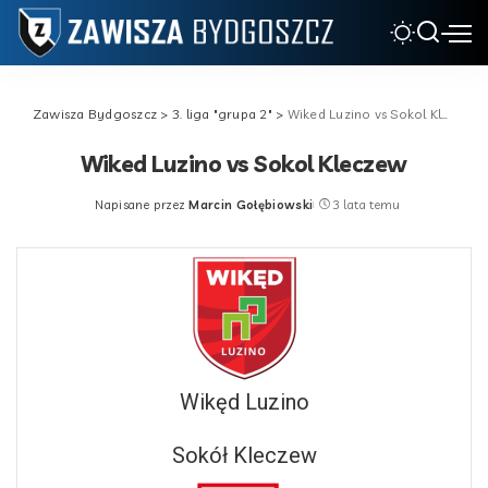
Zawisza Bydgoszcz
>
3. liga "grupa 2"
>
Wiked Luzino vs Sokol Kleczew
Wiked Luzino vs Sokol Kleczew
Napisane przez
Marcin Gołębiowski
3 lata temu
Posted
by
Wikęd Luzino
Sokół Kleczew