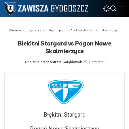
Zawisza Bydgoszcz
>
3. liga "grupa 2"
>
Blekitni Stargard vs Pogon Nowe Skalmierzyce
Blekitni Stargard vs Pogon Nowe
Skalmierzyce
Napisane przez
Marcin Gołębiowski
3 lata temu
Posted
by
Błękitni Stargard
Pogoń Nowe Skalmierzyce