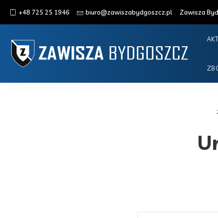
+48 725 25 1946
biuro@zawiszabydgoszcz.pl
Zawisza Bydg
AK
ZB
Un