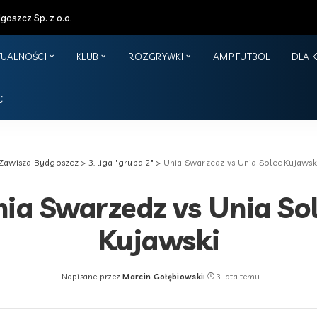
oszcz Sp. z o.o.
TUALNOŚCI
KLUB
ROZGRYWKI
AMP FUTBOL
DLA 
C
Zawisza Bydgoszcz
>
3. liga "grupa 2"
>
Unia Swarzedz vs Unia Solec Kujawsk
ia Swarzedz vs Unia So
Kujawski
Napisane przez
Marcin Gołębiowski
3 lata temu
Posted
by