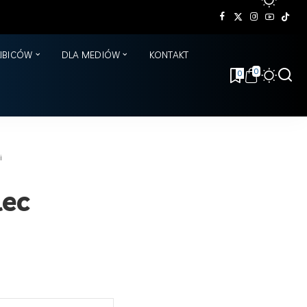
KIBICÓW
DLA MEDIÓW
KONTAKT
0
0
i
lec