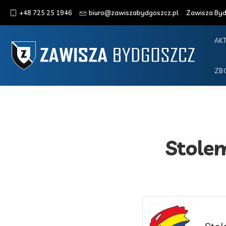
+48 725 25 1946
biuro@zawiszabydgoszcz.pl
Zawisza Bydg
AK
ZB
Stole