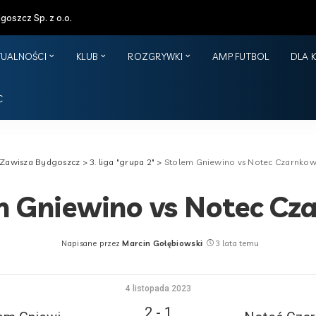
oszcz Sp. z o.o.
TUALNOŚCI
KLUB
ROZGRYWKI
AMP FUTBOL
DLA 
C
Zawisza Bydgoszcz
>
3. liga "grupa 2"
>
Stolem Gniewino vs Notec Czarnko
m Gniewino vs Notec Cz
Napisane przez
Marcin Gołębiowski
3 lata temu
Posted
by
4 listopada 2023
2
-
1