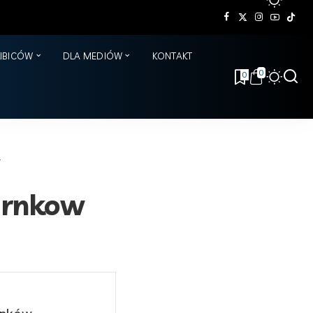
KIBICÓW
DLA MEDIÓW
KONTAKT
0
0
w
arnkow