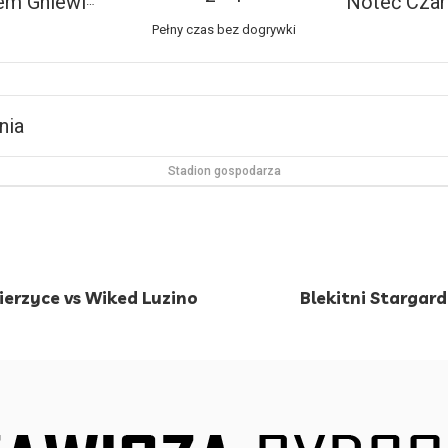
em Gniewino
Noteć Cza
Pełny czas bez dogrywki
nia
Stadion gospodarza
erzyce vs Wiked Luzino
Blekitni Stargar