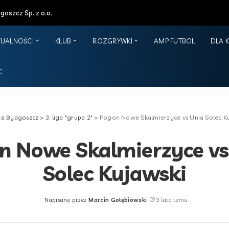
oszcz Sp. z o.o.
TUALNOŚCI
KLUB
ROZGRYWKI
AMP FUTBOL
DLA 
C
za Bydgoszcz
>
3. liga "grupa 2"
>
Pogon Nowe Skalmierzyce vs Unia Solec K
n Nowe Skalmierzyce vs
Solec Kujawski
Napisane przez
Marcin Gołębiowski
3 lata temu
Posted
by