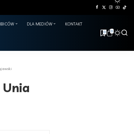
KIBICÓW
DLA MEDIÓW
KONTAKT
0
0
ujawski
 Unia