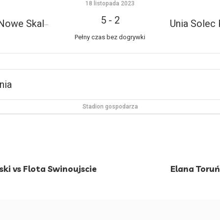
18 listopada 2023
5
-
2
 Skalmierzyce
Unia Solec 
Pełny czas bez dogrywki
nia
Stadion gospodarza
ki vs Flota Swinoujscie
Elana Toru