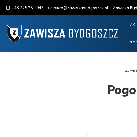
+48 725 25 1946
biuro@zawiszabydgoszcz.pl
Zawisza Bydg
AK
ZB
Zawis
Pogo