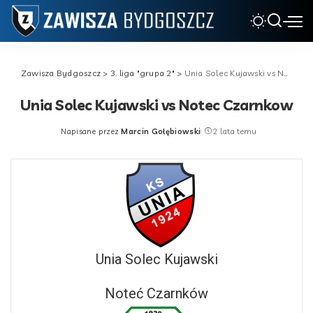
Zawisza Bydgoszcz
>
3. liga "grupa 2"
>
Unia Solec Kujawski vs Notec Czarnkow
Unia Solec Kujawski vs Notec Czarnkow
Napisane przez
Marcin Gołębiowski
2 lata temu
Posted
by
Unia Solec Kujawski
Noteć Czarnków