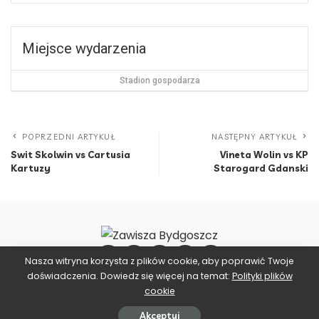
Miejsce wydarzenia
Stadion gospodarza
POPRZEDNI ARTYKUŁ
NASTĘPNY ARTYKUŁ
Swit Skolwin vs Cartusia
Vineta Wolin vs KP
Kartuzy
Starogard Gdanski
Nasza witryna korzysta z plików cookie, aby poprawić Twoje
doświadczenia. Dowiedz się więcej na temat:
Polityki plików
cookie
©2025 ZAWISZA BYDGOSZCZ
Akceptuj